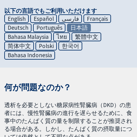
以下の言語でもご利用いただけます
English
Español
فارسی
Français
Deutsch
Português
日本語
Bahasa Malaysia
ไทย
繁體中文
简体中文
Polski
한국어
Bahasa Indonesia
何が問題なのか？
透析を必要としない糖尿病性腎臓病（DKD）の患
者には、慢性腎臓病の進行を遅らせるために、食
事中のたんぱく質の量を制限することが推奨され
る場合がある。しかし、たんぱく質の摂取量につ
いては依然として不明な点がある。