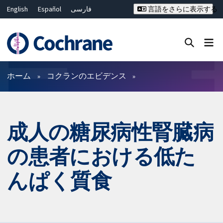
English
Español
فارسی
言語をさらに表示する
Français
Русский
Hrvatski
Deutsch
Bahasa Malaysia
ไทย
繁體中文
简体中文
Close search ✖
フィルター
ホーム
コクランのエビデンス
成人の糖尿病性腎臓病
の患者における低た
んぱく質食