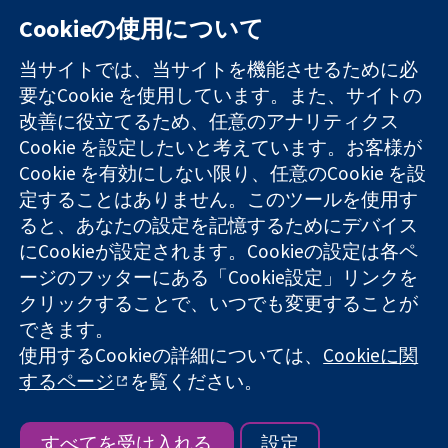
Cookieの使用について
11-13 Cavendish
お問い合わせ
当サイトでは、当サイトを機能させるために必
Square
ニュース
要なCookie を使用しています。また、サイトの
信頼できるエビ
London
広報
改善に役立てるため、任意のアナリティクス
デンスと
W1G 0AN
コクランにつ
情報に基づく意
Cookie を設定したいと考えています。お客様が
United Kingdom
いて
思決定により
採用
Cookie を有効にしない限り、任意のCookie を設
健康のさらなる
Cochrane
定することはありません。このツールを使用す
向上へ
Library
ると、あなたの設定を記憶するためにデバイス
にCookieが設定されます。Cookieの設定は各ペ
ージのフッターにある「Cookie設定」リンクを
コクラン・コラボレーションは、イングランド及びウェールズ
クリックすることで、いつでも変更することが
に登録された慈善団体（登録番号 1045921）および保証有限責
できます。
任会社（登録番号 03044323）です。付加価値税登録番号 GB
使用するCookieの詳細については、
Cookieに関
718 2127 49
するページ
を覧ください。
Copyright © 2026 The Cochrane Collaboration
ウェブサイト利用規約
|
免責事項
|
個人情報
|
Cookieポリシー
|
Cookie設定
すべてを受け入れる
設定