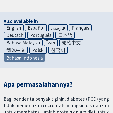
Also available in
English
Español
فارسی
Français
Deutsch
Português
日本語
Bahasa Malaysia
ไทย
繁體中文
简体中文
Polski
한국어
Bahasa Indonesia
Apa permasalahannya?
Bagi penderita penyakit ginjal diabetes (PGD) yang
tidak memerlukan cuci darah, mungkin disarankan
untuk membatasi jumlah protein dalam diet untuk