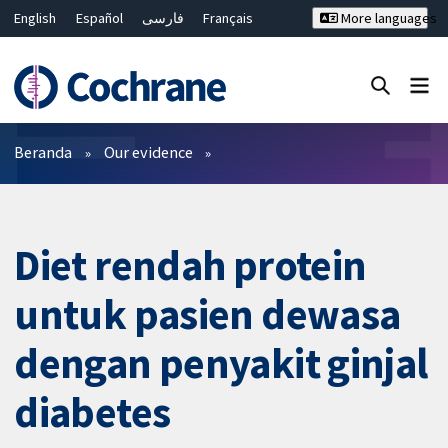
English
Español
فارسی
Français
More languages
Русский
Hrvatski
Deutsch
Bahasa Malaysia
ไทย
繁體中文
简体中文
Close search ✖
Filter
Beranda
Our evidence
Diet rendah protein
untuk pasien dewasa
dengan penyakit ginjal
diabetes