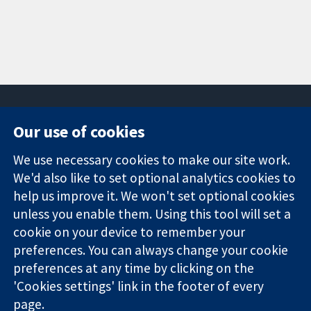
Our use of cookies
11-13 Cavendish
Contact us
We use necessary cookies to make our site work.
Square
News
Trusted
We'd also like to set optional analytics cookies to
London
Press office
evidence.
W1G 0AN
About us
help us improve it. We won't set optional cookies
Informed
Inggris
Jobs
unless you enable them. Using this tool will set a
decisions.
Cochrane
cookie on your device to remember your
Better health.
Library
preferences. You can always change your cookie
preferences at any time by clicking on the
'Cookies settings' link in the footer of every
The Cochrane Collaboration is a charity (no. 1045921) and a
page.
company limited by guarantee (no. 03044323) registered in