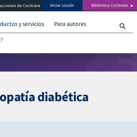
Iniciar sesión
Biblioteca Cochrane
ducciones de Cochrane
ductos y servicios
Para autores
s?
ropatía diabética