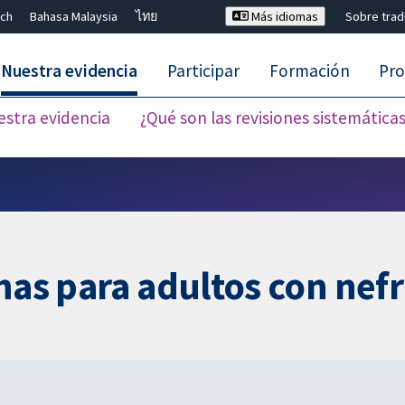
ch
Bahasa Malaysia
ไทย
Más idiomas
Sobre tra
Nuestra evidencia
Participar
Formación
Pro
estra evidencia
¿Qué son las revisiones sistemática
Cerrar búsqueda ✖
ínas para adultos con nef