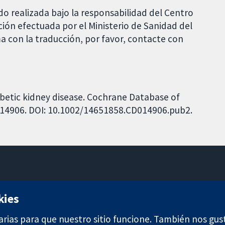
do realizada bajo la responsabilidad del Centro
ción efectuada por el Ministerio de Sanidad del
a con la traducción, por favor, contacte con
diabetic kidney disease. Cochrane Database of
CD014906. DOI: 10.1002/14651858.CD014906.pub2.
11-13 Cavendish Square
kies
Londres
W1G 0AN
arias para que nuestro sitio funcione. También nos gus
Reino Unido