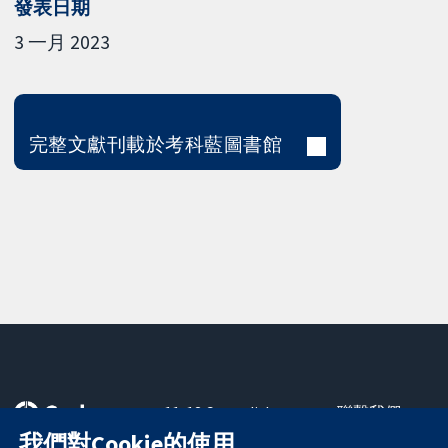
發表日期
3 一月 2023
完整文獻刊載於考科藍圖書館
11-13 Cavendish
聯繫我們
Square
新聞
我們對Cookie的使用