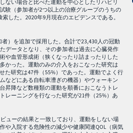
しない場合と比べた運動を中心としたリハビリ
試験（参加者が2つ以上の治療グループのうちの
索した。2020年9月現在のエビデンスである。
加者）を追加で採用した。合計で23,430人の冠動
めたデータとなり、その参加者は過去に心臓発作
術や血管形成術（狭くなったり詰まったりした
多かった。運動のみの介入をおこなった研究は
せた研究は47件（55%）であった。運動でよく行
ムなどにある自転車漕ぎの機器）やウォーキン
台昇降など数種類の運動を順番におこなうトレ
レーニングを行なった研究が21件（25%）あ
ンレビューの結果と一致しており、運動をしない場
作や入院する危険性の減少や健康関連QOL（病気