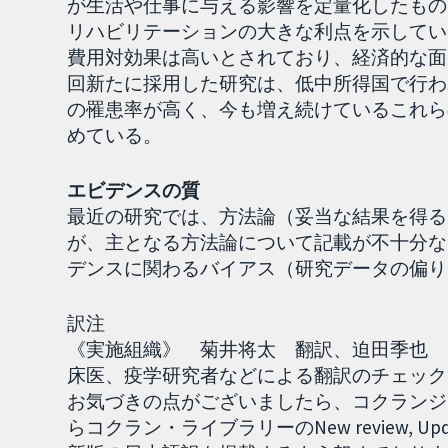
が生活や仕事に与える影響を定量化したもの
リハビリテーションの大きな利点を示してい
費用対効果は高いとされており、経済的な面
回新たに採用した研究は、低中所得国で行わ
の罹患率が高く、今も増え続けているこれら
めている。
エビデンスの質
最近の研究では、方法論（妥当な結果を得る
が、主となる方法論について記載が不十分な
デンスに関わるバイアス（研究データの偏り
訳注
《実施組織》 菊井将太 翻訳、迫田季也 監訳
床医、疫学研究者などによる翻訳のチェック
お気づきの点がございましたら、コクランジャ
らコクラン・ライブラリーのNew review, U