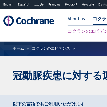
English
Español
فارسی
Français
Русский
Hrvatski
Deuts
About us
コクラ
コクランのエビデ
フィルター
ホーム
コクランのエビデンス
冠動脈疾患に対する
以下の言語でもご利用いただけます