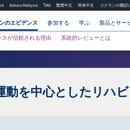
ch
Bahasa Malaysia
ไทย
繁體中文
简体中文
コクランの翻訳
ンのエビデンス
参加する
学ぶ
製品とサー
ンスが信頼される理由
系統的レビューとは
Close search ✖
運動を中心としたリハビ