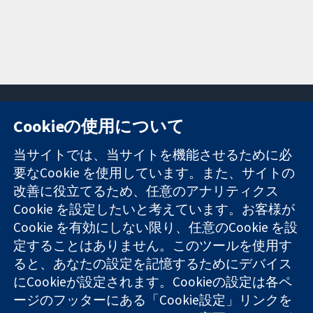
Cookieの使用について
11-13 Cavendish
お問い合わせ
当サイトでは、当サイトを機能させるために必
Square
ニュース
要なCookie を使用しています。また、サイトの
信頼できるエビ
London
広報
改善に役立てるため、任意のアナリティクス
デンスと
W1G 0AN
コクランにつ
情報に基づく意
Cookie を設定したいと考えています。お客様が
United Kingdom
いて
思決定により
採用
Cookie を有効にしない限り、任意のCookie を設
健康のさらなる
Cochrane
定することはありません。このツールを使用す
向上へ
Library
ると、あなたの設定を記憶するためにデバイス
にCookieが設定されます。Cookieの設定は各ペ
ージのフッターにある「Cookie設定」リンクを
コクラン・コラボレーションは、イングランド及びウェールズ