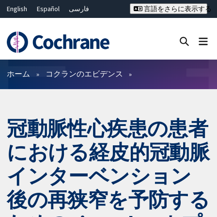
English
Español
فارسی
言語をさらに表示する
Français
Русский
Hrvatski
Deutsch
Bahasa Malaysia
ไทย
繁體中文
简体中文
Close search ✖
フィルター
ホーム
コクランのエビデンス
冠動脈性心疾患の患者
における経皮的冠動脈
インターベンション
後の再狭窄を予防する