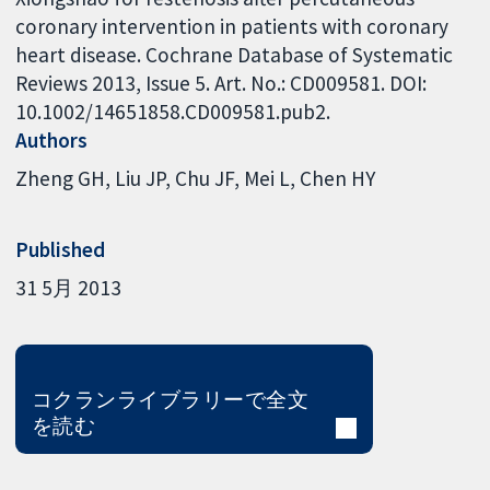
coronary intervention in patients with coronary
heart disease. Cochrane Database of Systematic
Reviews 2013, Issue 5. Art. No.: CD009581. DOI:
10.1002/14651858.CD009581.pub2.
Authors
Zheng GH
Liu JP
Chu JF
Mei L
Chen HY
Published
31 5月 2013
コクランライブラリーで全文
を読む