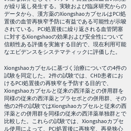
が繰り返し発生する。実験および臨床研究からの
データから、漢方薬のXiongshaoカプセルはPCI処
置後の血管再狭窄予防に有益である可能性が示唆
されている。PCI処置後に繰り返される血管閉塞
に対するXiongshaoの効果および安全性について
信頼性ある評価を実施する目的で、現在利用可能
なエビデンスをシステマティックに評価した。
Xiongshaoカプセルに基づく治療についての4件の
試験を同定した。2件の試験では、CHD患者にお
けるPCI処置後の再狭窄を予防する目的で、
Xiongshaoカプセルと従来の西洋薬との併用群を
同様の従来の西洋薬とプラセボとの併用群、その
他の2件の試験ではXiongshaoカプセルと従来の西
洋薬との併用群を同様の従来の西洋薬単独群とで
比較した。これらの試験では、Xiongshaoカプセ
ル使用によって、PCI処置後に再狭窄、再発狭心