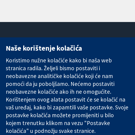
Naše korištenje kolačića
11-13 Cavendish
Kontaktirajte
Square
nas
Koristimo nužne kolačiće kako bi naša web
Pouzdani dokazi.
London
Novosti
stranica radila. Željeli bismo postaviti i
Utemeljeni
W1G 0AN
Ured za
dokazi.
Ujedinjeno
medije
neobavezne analitičke kolačiće koji će nam
Bolje zdravlje.
Kraljevstvo
O nama
pomoći da ju poboljšamo. Nećemo postaviti
Poslovi
neobavezne kolačiće ako ih ne omogućite.
Cochrane
Korištenjem ovog alata postavit će se kolačić na
Library
vaš uređaj, kako bi zapamtili vaše postavke. Svoje
postavke kolačića možete promijeniti u bilo
kojem trenutku klikom na vezu "Postavke
The Cochrane Collaboration is a charity (no. 1045921) and a
kolačića" u podnožju svake stranice.
company limited by guarantee (no. 03044323) registered in