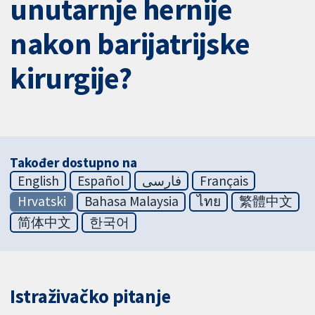
unutarnje hernije
nakon barijatrijske
kirurgije?
Također dostupno na
English
Español
فارسی
Français
Hrvatski
Bahasa Malaysia
ไทย
繁體中文
简体中文
한국어
Istraživačko pitanje