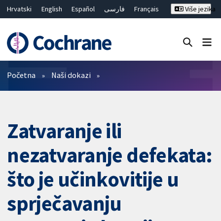
Hrvatski
English
Español
فارسی
Français
Više jezika
Русский
Deutsch
Bahasa Malaysia
ไทย
繁體中文
简体中文
Close search ✖
Prečistači
Početna
Naši dokazi
Zatvaranje ili
nezatvaranje defekata:
što je učinkovitije u
sprječavanju