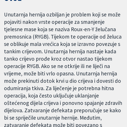
Unutarnja hernija ozbiljan je problem koji se može
pojaviti nakon vrste operacije za smanjenje
tjelesne mase koja se naziva Roux-en-Y želučana
premosnica (RYGB). Tijekom te operacije od želuca
se oblikuje mala vrećica koja se izravno povezuje s
tankim crijevom. Unutarnja hernija nastaje kada
tanko crijevo prođe kroz otvor nastao tijekom
operacije RYGB. Ako se ne otkrije ili ne liječi na
vrijeme, može biti vrlo opasna. Unutarnja hernija
može prekinuti dotok krvi u dio crijeva i dovesti do
odumiranja tkiva. Za liječenje je potrebna hitna
operacija, koja često uključuje uklanjanje
oštećenog dijela crijeva i ponovno spajanje zdravih
dijelova. Zatvaranje defekata preporučuje se kako
bi se spriječile unutarnje hernije. Međutim,
zatvaranje defekata može biti povezano s