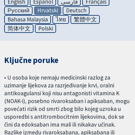
English
Español
فارسی
Français
Русский
Hrvatski
Deutsch
Bahasa Malaysia
ไทย
繁體中文
简体中文
Polski
Ključne poruke
• U osoba koje nemaju medicinski razlog za
uzimanje lijekova za razrjeđivanje krvi, oralni
antikoagulansi koji nisu antagonisti vitamina K
(NOAK-i), posebno rivaroksaban i apiksaban, mogu
povećati rizik od smrti zbog bilo kojeg uzroka u
usporedbi s antitrombocitnim lijekovima, dok se
čini da edoksaban ima mali ili nikakav učinak.
Razlike između rivaroksabana, apiksabana ili