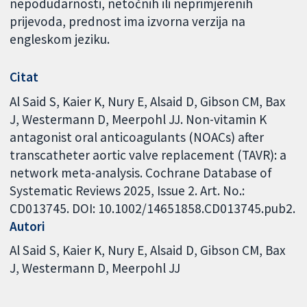
nepodudarnosti, netočnih ili neprimjerenih
prijevoda, prednost ima izvorna verzija na
engleskom jeziku.
Citat
Al Said S, Kaier K, Nury E, Alsaid D, Gibson CM, Bax
J, Westermann D, Meerpohl JJ. Non-vitamin K
antagonist oral anticoagulants (NOACs) after
transcatheter aortic valve replacement (TAVR): a
network meta-analysis. Cochrane Database of
Systematic Reviews 2025, Issue 2. Art. No.:
CD013745. DOI: 10.1002/14651858.CD013745.pub2.
Autori
Al Said S
Kaier K
Nury E
Alsaid D
Gibson CM
Bax
J
Westermann D
Meerpohl JJ