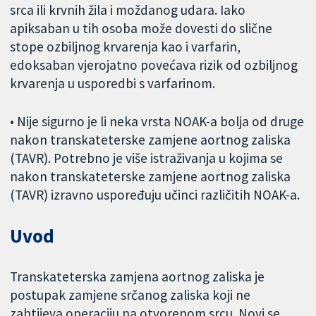
srca ili krvnih žila i moždanog udara. Iako
apiksaban u tih osoba može dovesti do slične
stope ozbiljnog krvarenja kao i varfarin,
edoksaban vjerojatno povećava rizik od ozbiljnog
krvarenja u usporedbi s varfarinom.
• Nije sigurno je li neka vrsta NOAK-a bolja od druge
nakon transkateterske zamjene aortnog zaliska
(TAVR). Potrebno je više istraživanja u kojima se
nakon transkateterske zamjene aortnog zaliska
(TAVR) izravno uspoređuju učinci različitih NOAK-a.
Uvod
Transkateterska zamjena aortnog zaliska je
postupak zamjene srčanog zaliska koji ne
zahtijeva operaciju na otvorenom srcu. Novi se