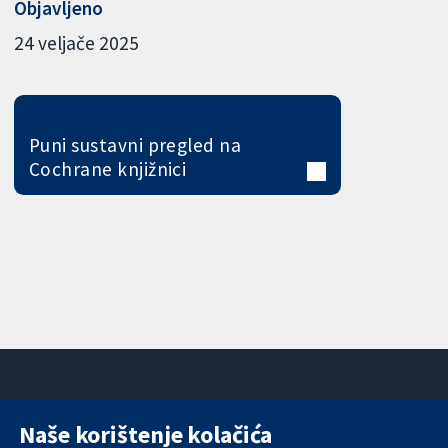
Objavljeno
24 veljače 2025
Puni sustavni pregled na
Cochrane knjižnici
Naše korištenje kolačića
11-13 Cavendish
Kontaktirajte