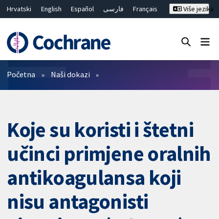
Hrvatski
English
Español
فارسی
Français
Više jezika
Русский
Deutsch
Bahasa Malaysia
ไทย
繁體中文
简体中文
Close search ✖
Prečistači
Početna
Naši dokazi
Koje su koristi i štetni
učinci primjene oralnih
antikoagulansa koji
nisu antagonisti