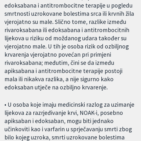
edoksabana i antitrombocitne terapije u pogledu
smrtnosti uzrokovane bolestima srca ili krvnih žila
vjerojatno su male. Slično tome, razlike između
rivaroksabana ili edoksabana i antitrombocitnih
lijekova u riziku od moždanog udara također su
vjerojatno male. U tih je osoba rizik od ozbiljnog
krvarenja vjerojatno povećan pri primjeni
rivaroksabana; međutim, čini se da između
apiksabana i antitrombocitne terapije postoji
mala ili nikakva razlika, a nije sigurno kako
edoksaban utječe na ozbiljno krvarenje.
• U osoba koje imaju medicinski razlog za uzimanje
lijekova za razrjeđivanje krvi, NOAK-i, posebno
apiksaban i edoksaban, mogu biti jednako
učinkoviti kao i varfarin u sprječavanju smrti zbog
bilo kojeg uzroka, smrti uzrokovane bolestima