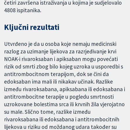
četiri završena istraživanja u kojima je sudjelovalo
4808 ispitanika.
Ključni rezultati
Utvrđeno je da u osoba koje nemaju medicinski
razlog za uzimanje lijekova za razrjeđivanje krvi
NOAK-i rivaroksaban i apiksaban mogu povećati
rizik od smrti zbog bilo kojeg uzroka u usporedbi s
antitrombocitnom terapijom, dok se čini da
edoksaban ima mali ili nikakav učinak. Razlike
između rivaroksabana, apiksabana ili edoksabana i
antitrombocitne terapije u pogledu smrtnosti
uzrokovane bolestima srca ili krvnih žila vjerojatno
su male. Slično tome, razlike između
rivaroksabana ili edoksabana i antitrombocitnih
lijekova u riziku od moždanog udara također su