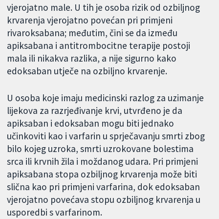
vjerojatno male. U tih je osoba rizik od ozbiljnog
krvarenja vjerojatno povećan pri primjeni
rivaroksabana; međutim, čini se da između
apiksabana i antitrombocitne terapije postoji
mala ili nikakva razlika, a nije sigurno kako
edoksaban utječe na ozbiljno krvarenje.
U osoba koje imaju medicinski razlog za uzimanje
lijekova za razrjeđivanje krvi, utvrđeno je da
apiksaban i edoksaban mogu biti jednako
učinkoviti kao i varfarin u sprječavanju smrti zbog
bilo kojeg uzroka, smrti uzrokovane bolestima
srca ili krvnih žila i moždanog udara. Pri primjeni
apiksabana stopa ozbiljnog krvarenja može biti
slična kao pri primjeni varfarina, dok edoksaban
vjerojatno povećava stopu ozbiljnog krvarenja u
usporedbi s varfarinom.