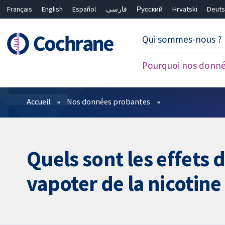
Français
English
Español
فارسی
Русский
Hrvatski
Deuts
繁體中文
简体中文
Qui sommes-nous ?
Pourquoi nos donné
Filtres
Accueil
Nos données probantes
Quels sont les effets 
vapoter de la nicotine