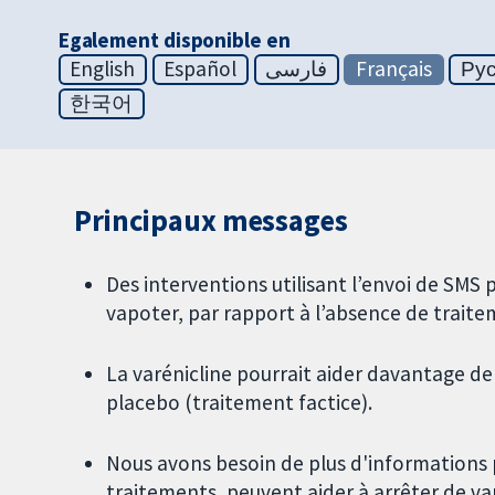
Egalement disponible en
English
Español
فارسی
Français
Ру
한국어
Principaux messages
Des interventions utilisant l’envoi de SMS
vapoter, par rapport à l’absence de traite
La varénicline pourrait aider davantage de
placebo (traitement factice).
Nous avons besoin de plus d'informations p
traitements, peuvent aider à arrêter de v