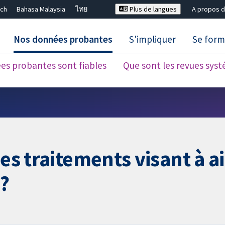
ch
Bahasa Malaysia
ไทย
Plus de langues
A propos d
Nos données probantes
S'impliquer
Se form
es probantes sont fiables
Que sont les revues sys
Fermer la recherche ✖
des traitements visant à a
 ?