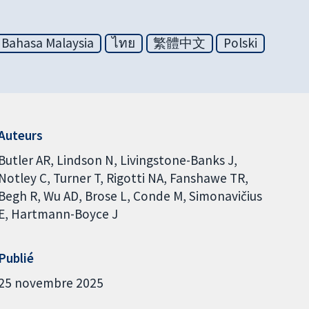
Bahasa Malaysia
ไทย
繁體中文
Polski
Auteurs
Butler AR
Lindson N
Livingstone-Banks J
Notley C
Turner T
Rigotti NA
Fanshawe TR
Begh R
Wu AD
Brose L
Conde M
Simonavičius
E
Hartmann-Boyce J
Publié
25 novembre 2025