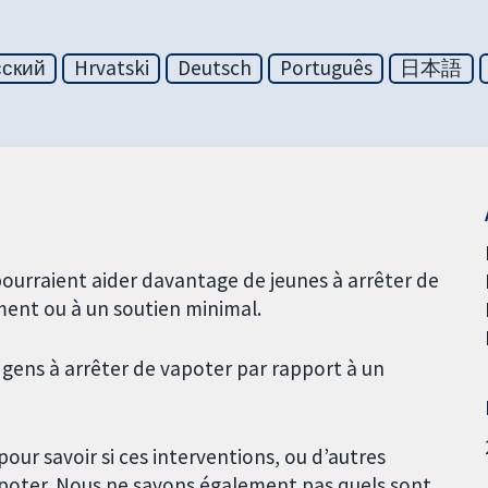
сский
Hrvatski
Deutsch
Português
日本語
 pourraient aider davantage de jeunes à arrêter de
ment ou à un soutien minimal.
 gens à arrêter de vapoter par rapport à un
our savoir si ces interventions, ou d’autres
apoter. Nous ne savons également pas quels sont