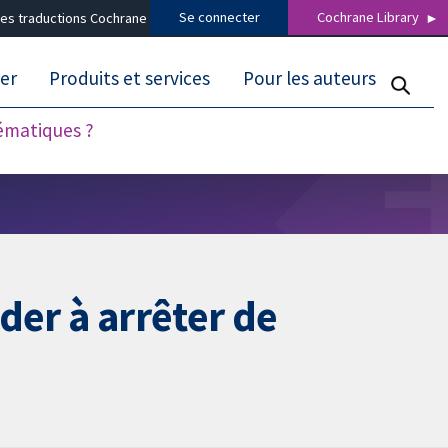
Se connecter
Cochrane Library
es traductions Cochrane
er
Produits et services
Pour les auteurs
tématiques ?
ider à arrêter de