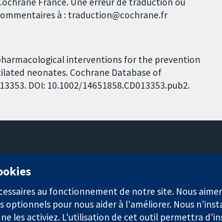
t Cochrane France. Une erreur de traduction ou
s commentaires à : traduction@cochrane.fr
pharmacological interventions for the prevention
ntilated neonates. Cochrane Database of
CD013353. DOI: 10.1002/14651858.CD013353.pub2.
11-13 Cavendish Square
cookies
Londres
W1G0AN
nécessaires au fonctionnement de notre site. Nous aim
Royaume-Uni
s optionnels pour nous aider à l'améliorer. Nous n'inst
e les activiez. L'utilisation de cet outil permettra d'in