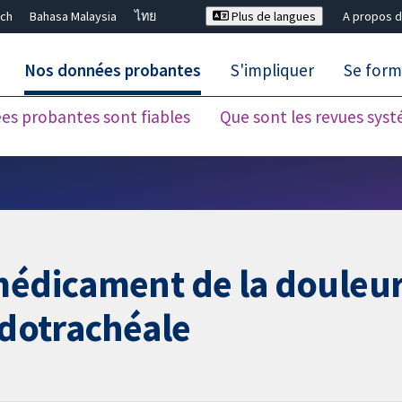
ch
Bahasa Malaysia
ไทย
Plus de langues
A propos d
Nos données probantes
S'impliquer
Se form
es probantes sont fiables
Que sont les revues sys
Fermer la recherche ✖
 médicament de la douleu
ndotrachéale