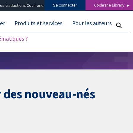
Se connecter
Cochrane Library
es traductions Cochrane
er
Produits et services
Pour les auteurs
tématiques ?
r des nouveau-nés