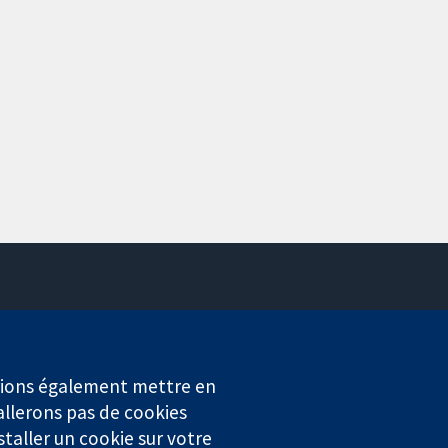
Contactez-nous
Actualités
Service de presse
erions également mettre en
Qui sommes-nous
allerons pas de cookies
Offres d'emploi
staller un cookie sur votre
Cochrane Library