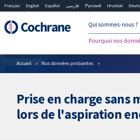
Français
English
Español
فارسی
Русский
Hrvatski
Deuts
繁體中文
简体中文
Qui sommes-nous ?
Pourquoi nos donné
Filtres
Accueil
Nos données probantes
Prise en charge sans
lors de l'aspiration e