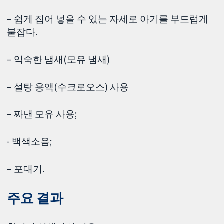
– 쉽게 집어 넣을 수 있는 자세로 아기를 부드럽게
붙잡다.
– 익숙한 냄새(모유 냄새)
– 설탕 용액(수크로오스) 사용
– 짜낸 모유 사용;
- 백색소음;
– 포대기.
주요 결과