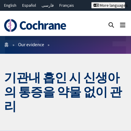
English
Español
فارسی
Français
More languages
Русский
Hrvatski
Deutsch
Bahasa Malaysia
ไทย
繁體中文
简体中文
Close search ✖
필터
홈
Our evidence
기관내 흡인 시 신생아
의 통증을 약물 없이 관
리