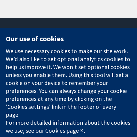
Our use of cookies
11-13 Cavendish
Contact us
We use necessary cookies to make our site work.
Square
News
Trusted
We'd also like to set optional analytics cookies to
London
Press office
evidence.
W1G 0AN
About us
help us improve it. We won't set optional cookies
Informed
영국
작업
unless you enable them. Using this tool will set a
decisions.
Cochrane
cookie on your device to remember your
Better health.
Library
preferences. You can always change your cookie
preferences at any time by clicking on the
'Cookies settings' link in the footer of every
The Cochrane Collaboration is a charity (no. 1045921) and a
page.
company limited by guarantee (no. 03044323) registered in
For more detailed information about the cookies
England & Wales. VAT registration number GB 718 2127 49.
we use, see our
Cookies page
.
Copyright © 2026 The Cochrane Collaboration