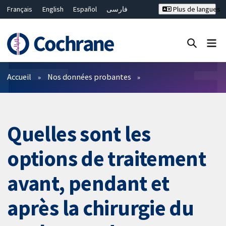
Français
English
Español
فارسی
Plus de langues
Русский
Hrvatski
Deutsch
Bahasa Malaysia
ไทย
繁體中文
简体中文
Fermer la recherche ✖
Filtres
Accueil
Nos données probantes
Quelles sont les
options de traitement
avant, pendant et
après la chirurgie du