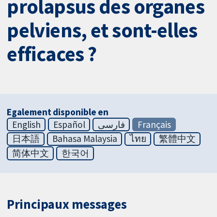
prolapsus des organes
pelviens, et sont-elles
efficaces ?
Egalement disponible en
English
Español
فارسی
Français
日本語
Bahasa Malaysia
ไทย
繁體中文
简体中文
한국어
Principaux messages