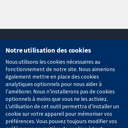
Notre utilisation des cookies
11-13 Cavendish
Contactez-
Square
nous
Nous utilisons les cookies nécessaires au
Des données
Londres
Actualités
fonctionnement de notre site. Nous aimerions
probantes.
W1G0AN
Service de
également mettre en place des cookies
Des décisions
Royaume-Uni
presse
analytiques optionnels pour nous aider à
éclairées.
Qui sommes-
Une meilleure
l'améliorer. Nous n'installerons pas de cookies
nous
santé.
Offres
optionnels à moins que vous ne les activiez.
d'emploi
L'utilisation de cet outil permettra d'installer un
Cochrane
cookie sur votre appareil pour mémoriser vos
Library
préférences. Vous pouvez toujours modifier vos