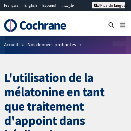
Français
English
Español
فارسی
Plus de langues
Русский
Hrvatski
Deutsch
Bahasa Malaysia
ไทย
繁體中文
简体中文
Fermer la recherche ✖
Filtres
Accueil
Nos données probantes
L'utilisation de la
mélatonine en tant
que traitement
d'appoint dans