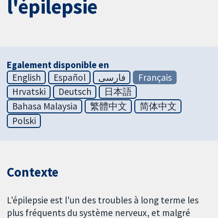
l'épilepsie
Egalement disponible en
English
Español
فارسی
Français
Hrvatski
Deutsch
日本語
Bahasa Malaysia
繁體中文
简体中文
Polski
Contexte
L'épilepsie est l'un des troubles à long terme les
plus fréquents du système nerveux, et malgré