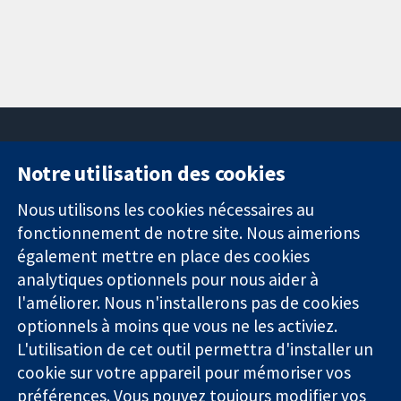
Notre utilisation des cookies
11-13 Cavendish
Contactez-
Square
nous
Nous utilisons les cookies nécessaires au
Des données
Londres
Actualités
fonctionnement de notre site. Nous aimerions
probantes.
W1G0AN
Service de
également mettre en place des cookies
Des décisions
Royaume-Uni
presse
analytiques optionnels pour nous aider à
éclairées.
Qui sommes-
l'améliorer. Nous n'installerons pas de cookies
Une meilleure
nous
santé.
optionnels à moins que vous ne les activiez.
Offres
d'emploi
L'utilisation de cet outil permettra d'installer un
Cochrane
cookie sur votre appareil pour mémoriser vos
Library
préférences. Vous pouvez toujours modifier vos