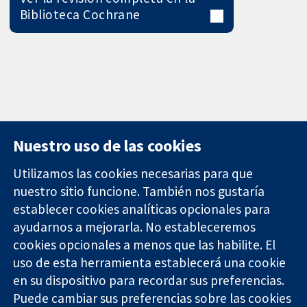
Biblioteca Cochrane
Nuestro uso de las cookies
Utilizamos las cookies necesarias para que
nuestro sitio funcione. También nos gustaría
11-13 Cavendish
Contacto
establecer cookies analíticas opcionales para
Square
Noticias
ayudarnos a mejorarla. No estableceremos
Evidencia fiable.
Londres
Prensa
Decisiones
cookies opcionales a menos que las habilite. El
W1G 0AN
Sobre
informadas.
Reino Unido
nosotros
uso de esta herramienta establecerá una cookie
Mejor salud.
Empleo
en su dispositivo para recordar sus preferencias.
Cochrane
Puede cambiar sus preferencias sobre las cookies
Library