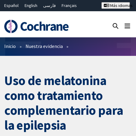
Español
English
فارسی
Français
Más idiomas
Русский
Hrvatski
Deutsch
Bahasa Malaysia
ไทย
繁體中文
简体中文
Cerrar búsqueda ✖
Filtros
Inicio
Nuestra evidencia
Uso de melatonina
como tratamiento
complementario para
la epilepsia