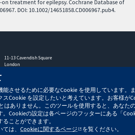
dd-on treatment for epilepsy. Cochrane Database of
CD006967. DOI: 10.1002/14651858.CD006967.pub4.
11-13 Cavendish Square
London
W1G 0AN
て
United Kingdom
能させるために必要なCookie を使用しています
Cookie を設定したいと考えています。お客様がCo
することはありません。このツールを使用すると、あな
ます。Cookieの設定は各ページのフッターにある「Co
れた慈善団体（登録番号 1045921）および保証有限責任会社（
することができます。
ついては、
Cookieに関するページ
を覧ください。
ウェブサイ