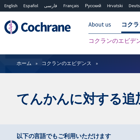
English
Español
فارسی
Français
Русский
Hrvatski
Deuts
About us
コクラ
コクランのエビデ
フィルター
ホーム
コクランのエビデンス
てんかんに対する追
以下の言語でもご利用いただけます