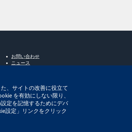
お問い合わせ
ニュース
広報
コクランについて
採用
。また、サイトの改善に役立て
Cochrane Library
okie を有効にしない限り、
たの設定を記憶するためにデバ
okie設定」リンクをクリック
登録番号 03044323）です。付加価値税登録番号 GB 718
ト利用規約
|
免責事項
|
個人情報
|
Cookieポリシー
|
Cookie設定