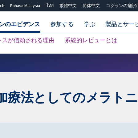
ch
Bahasa Malaysia
ไทย
繁體中文
简体中文
コクランの翻訳
ンのエビデンス
参加する
学ぶ
製品とサー
ンスが信頼される理由
系統的レビューとは
Close search ✖
加療法としてのメラトニ