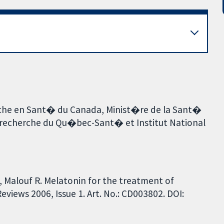
erche en Sant� du Canada, Minist�re de la Sant�
 recherche du Qu�bec-Sant� et Institut National
 Malouf R. Melatonin for the treatment of
iews 2006, Issue 1. Art. No.: CD003802. DOI: