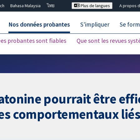
ch
Bahasa Malaysia
ไทย
Plus de langues
A propos d
Nos données probantes
S'impliquer
Se form
es probantes sont fiables
Que sont les revues sys
Fermer la recherche ✖
tonine pourrait être effi
les comportementaux liés