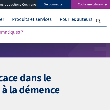
Se connecter
Cochrane Library
es traductions Cochrane
er
Produits et services
Pour les auteurs
tématiques ?
cace dans le
 à la démence