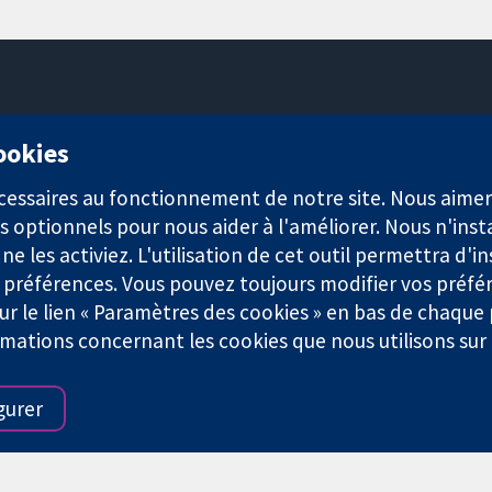
11-13 Cavendish Square
cookies
Londres
W1G0AN
nécessaires au fonctionnement de notre site. Nous aim
Royaume-Uni
s optionnels pour nous aider à l'améliorer. Nous n'inst
e les activiez. L'utilisation de cet outil permettra d'in
 préférences. Vous pouvez toujours modifier vos préfé
r le lien « Paramètres des cookies » en bas de chaque
rmations concernant les cookies que nous utilisons su
921) et une société à responsabilité limitée par garantie (n° 0304
gurer
Conditions Générales
|
Mentions légales
|
Politique de confid