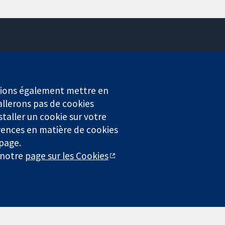
Contactez-nous
Actualités
Service de presse
erions également mettre en
Qui sommes-nous
allerons pas de cookies
Offres d'emploi
staller un cookie sur votre
Cochrane Library
rences en matière de cookies
 page.
r notre
page sur les Cookies
4323) enregistrée en Angleterre et au Pays de Galles. Numéro de
entialité
|
Politique d'usage des cookies
|
Paramètres des cookies