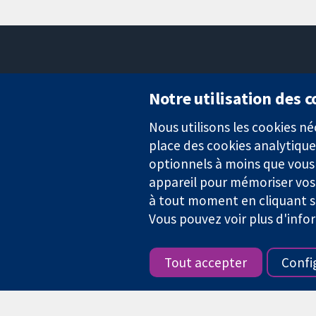
Notre utilisation des 
Nous utilisons les cookies 
Des données probantes.
place des cookies analytique
Des décisions éclairées.
Une meilleure santé.
optionnels à moins que vous n
appareil pour mémoriser vos
à tout moment en cliquant su
Vous pouvez voir plus d'info
La Collaboration Cochrane est une association caritative (n° 1045
TVA : GB 718 2127 49.
Tout accepter
Confi
Copyright © 2026 The Cochrane Collaboration