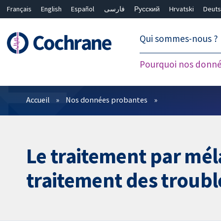
Français
English
Español
فارسی
Русский
Hrvatski
Deuts
繁體中文
简体中文
Qui sommes-nous ?
Pourquoi nos donné
Filtres
Accueil
Nos données probantes
Le traitement par méla
traitement des troub