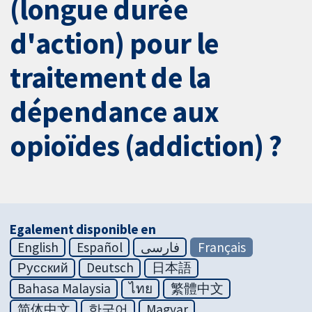
(longue durée
d'action) pour le
traitement de la
dépendance aux
opioïdes (addiction) ?
Egalement disponible en
English
Español
فارسی
Français
Русский
Deutsch
日本語
Bahasa Malaysia
ไทย
繁體中文
简体中文
한국어
Magyar