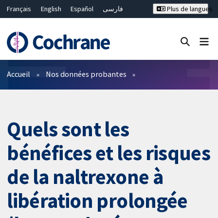
Français
English
Español
فارسی
Plus de langues
Русский
Hrvatski
Deutsch
Bahasa Malaysia
ไทย
繁體中文
简体中文
Fermer la recherche ✖
Filtres
Accueil
Nos données probantes
Quels sont les
bénéfices et les risques
de la naltrexone à
libération prolongée