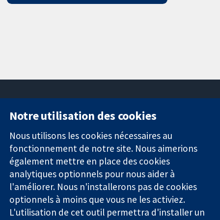
Notre utilisation des cookies
11-13 Cavendish
Contactez-
Square
nous
Nous utilisons les cookies nécessaires au
Des données
Londres
Actualités
fonctionnement de notre site. Nous aimerions
probantes.
W1G0AN
Service de
également mettre en place des cookies
Des décisions
Royaume-Uni
presse
analytiques optionnels pour nous aider à
éclairées.
Qui sommes-
l'améliorer. Nous n'installerons pas de cookies
Une meilleure
nous
santé.
optionnels à moins que vous ne les activiez.
Offres
d'emploi
L'utilisation de cet outil permettra d'installer un
Cochrane