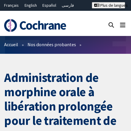
Français
English
Español
فارسی
Plus de langues
Русский
Hrvatski
Deutsch
Bahasa Malaysia
ไทย
繁體中文
简体中文
Fermer la recherche ✖
Filtres
Accueil
Nos données probantes
Administration de
morphine orale à
libération prolongée
pour le traitement de