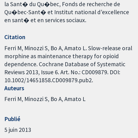
la Sant� du Qu�bec, Fonds de recherche de
Qu�bec-Sant� et Institut national d'excellence
en sant� et en services sociaux.
Citation
Ferri M, Minozzi S, Bo A, Amato L. Slow-release oral
morphine as maintenance therapy for opioid
dependence. Cochrane Database of Systematic
Reviews 2013, Issue 6. Art. No.: CD009879. DOI:
10.1002/14651858.CD009879.pub2.
Auteurs
Ferri M
Minozzi S
Bo A
Amato L
Publié
5 juin 2013