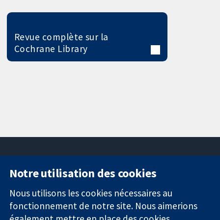
Revue complète sur la
Cochrane Library
Notre utilisation des cookies
11-13 Cavendish
Contactez-
Square
nous
Nous utilisons les cookies nécessaires au
Des données
Londres
Actualités
fonctionnement de notre site. Nous aimerions
probantes.
W1G0AN
Service de
également mettre en place des cookies