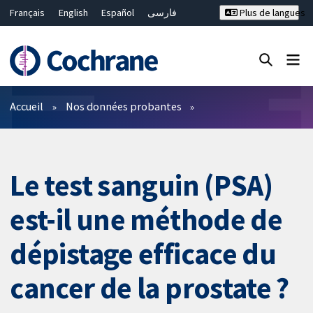
Français
English
Español
فارسی
Plus de langues
Русский
Hrvatski
Deutsch
Bahasa Malaysia
ไทย
繁體中文
简体中文
Fermer la recherche ✖
Filtres
Accueil
Nos données probantes
Le test sanguin (PSA)
est-il une méthode de
dépistage efficace du
cancer de la prostate ?