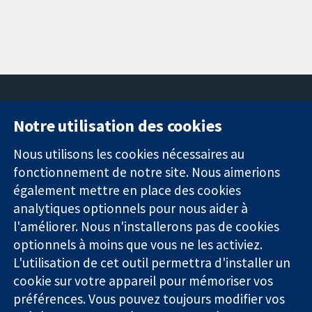
Notre utilisation des cookies
11-13 Cavendish
Contactez-
Square
nous
Nous utilisons les cookies nécessaires au
Des données
Londres
Actualités
fonctionnement de notre site. Nous aimerions
probantes.
W1G0AN
Service de
également mettre en place des cookies
Des décisions
Royaume-Uni
presse
analytiques optionnels pour nous aider à
éclairées.
Qui sommes-
l'améliorer. Nous n'installerons pas de cookies
Une meilleure
nous
santé.
Offres
optionnels à moins que vous ne les activiez.
d'emploi
L'utilisation de cet outil permettra d'installer un
Cochrane
cookie sur votre appareil pour mémoriser vos
Library
préférences. Vous pouvez toujours modifier vos