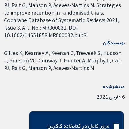
PJ, Rait G, Manson P, Aceves-Martins M. Strategies
to improve retention in randomised trials.
Cochrane Database of Systematic Reviews 2021,
Issue 3. Art. No.: MR000032. DOI:
10.1002/14651858.MR000032.pub3.
نویسندگان
Gillies K
Kearney A
Keenan C
Treweek S
Hudson
J
Brueton VC
Conway T
Hunter A
Murphy L
Carr
PJ
Rait G
Manson P
Aceves-Martins M
منتشرشده
6 مارس 2021
مرور کامل در کتابخانه کاکرین