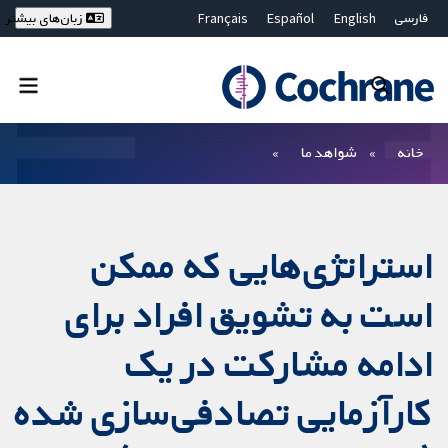
فارسی
English
Español
Français
زبان‌های بیشتر
Deutsch
Hrvatski
Русский
简体中文
繁體中文
ไทย
Bahasa Malaysia
بستن جستجو ✖
فیلترها
خانه
شواهد ما
استراتژی‌هایی که ممکن
است به تشویق افراد برای
ادامه مشارکت در یک
کارآزمایی تصادفی‌سازی شده