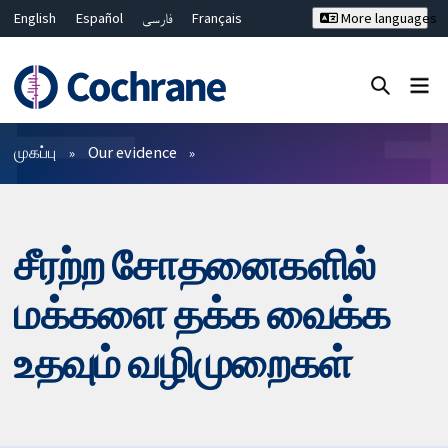
English
Español
فارسی
Français
More languages
Русский
Hrvatski
Deutsch
Bahasa Malaysia
ไทย
繁體中文
简体中文
Close search ✖
வடிகட்டிகள்
முகப்பு
Our evidence
சீரற்ற சோதனைகளில்
மக்களை தக்க வைக்க
உதவும் வழிமுறைகள்