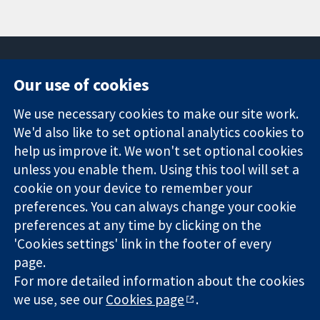
Our use of cookies
11-13 Cavendish
Contact us
We use necessary cookies to make our site work.
Square
News
Trusted
London
Press office
We'd also like to set optional analytics cookies to
evidence.
W1G 0AN
About us
help us improve it. We won't set optional cookies
Informed
ஐக்கிய
Jobs
unless you enable them. Using this tool will set a
decisions.
இராச்சியம்
Cochrane
cookie on your device to remember your
Better health.
Library
preferences. You can always change your cookie
preferences at any time by clicking on the
'Cookies settings' link in the footer of every
The Cochrane Collaboration is a charity (no. 1045921) and a
page.
company limited by guarantee (no. 03044323) registered in
England & Wales. VAT registration number GB 718 2127 49.
For more detailed information about the cookies
we use, see our
Cookies page
.
Copyright © 2026 The Cochrane Collaboration