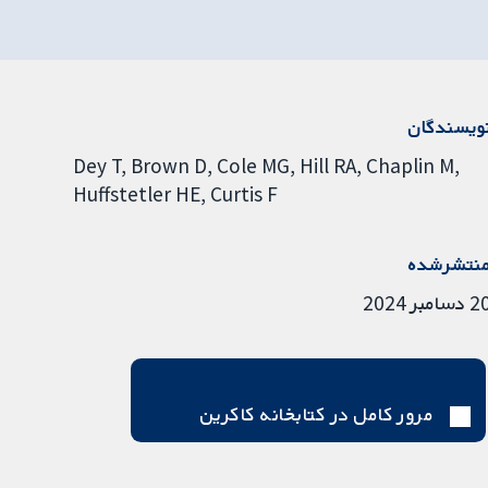
ویسندگان
Dey T
Brown D
Cole MG
Hill RA
Chaplin M
Huffstetler HE
Curtis F
نتشرشده
دسامبر 2024
مرور کامل در کتابخانه کاکرین