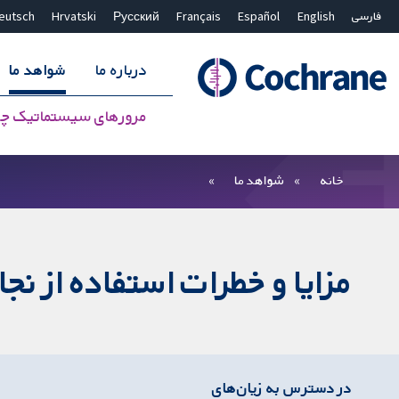
فارسی
English
Español
Français
Русский
Hrvatski
eutsch
درباره ما
شواهد ما
مرورهای سیستماتیک چ
بستن جستجو ✖
فیلترها
خانه
شواهد ما
مزایا و خطرات استفاده از 
در دسترس به زیان‌های