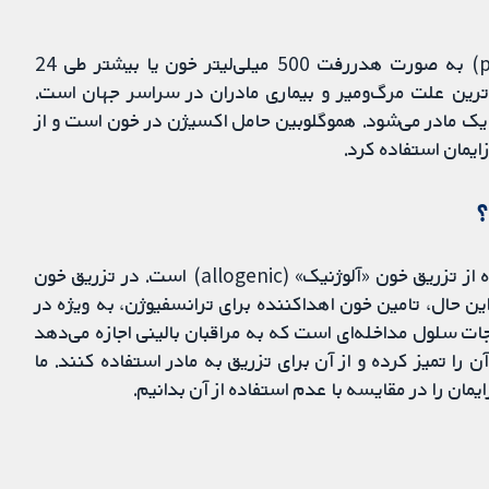
خونریزی پس از زایمان (postpartum haemorrhage) به ‌صورت هدررفت 500 میلی‌لیتر خون یا بیشتر طی 24
رین علت مرگ‌ومیر و بیماری مادران در سراسر جهان است.
یک مادر می‌شود. هموگلوبین حامل اکسیژن در خون است و از
یمان استفاده کرد.
؟
بخشی از مدیریت بالینی خونریزی پس از زایمان، استفاده از تزریق خون «آلوژنیک» (allogenic) است. در تزریق خون
این حال، تامین خون اهداکننده برای ترانسفیوژن، به ‌ویژه در
جات سلول مداخله‌ای است که به مراقبان بالینی اجازه می‌دهد
 را تمیز کرده و از آن برای تزریق به مادر استفاده کنند. ما
مان را در مقایسه با عدم استفاده از آن بدانیم.