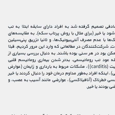
صادفی تصمیم گرفته ‌شد به افراد دارای سابقه ابتلا به تب
 شود یا خیر (برای مثال با روش پرتاب سکه). به مقایسه‌های
ک‌ها با عدم مصرف آنتی‌بیوتیک‌ها، و ثانیا تزریق پنی‌سیلین
ت. شرکت‌کنندگان در مطالعاتی که وارد این مرور کردیم، قبلا
مکن بود در هر سنی بوده باشند. به دنبال بررسی بسیاری از
له عود تب روماتیسمی، بدتر شدن بیماری روماتیسم قلبی
(پیشرفت بیماری روماتیسم قلبی)، مشکلات قلبی (کاردیت (carditis))، مشکلات مربوط به بارداری و زایمان (عوارض
، اینکه افراد به‌طور مداوم درمان خود را دنبال کردند یا خیر
فسی خطرناک (آنافیلاکسی)، عوارضی مانند آسیب به عصب، و
ضی بودند یا خیر.