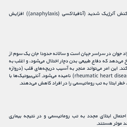
- آنتی‌بیوتیک‌ها احتمالا خطر بروز عوارضی را مانند واکنش آلرژیک شدید (آنافیلاکسی (anaphylaxis)) افزایش
راد جوان در سراسر جهان است و سالانه حدودا جان یک سوم از
خ می‌دهد که دفاع طبیعی بدن دچار اختلال می‌شود، و اغلب به
ند. این امر می‌تواند منجر به آسیب دریچه‌های قلب (دروازه
میان اتاق‌های قلب) شود که بیماری روماتیسم قلبی (rheumatic heart disease) نامیده می‌شود. آنتی‌بیوتیک‌ها با
 خطر ابتلا به تب روماتیسمی را در افراد کاهش می‌دهند.
 احتمال ابتلای مجدد به تب روماتیسمی و در نتیجه بیماری
د موثر هستند.