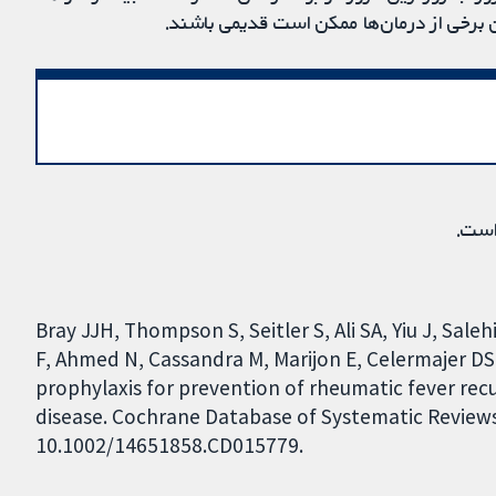
است.
Bray JJH, Thompson S, Seitler S, Ali SA, Yiu J, Sa
F, Ahmed N, Cassandra M, Marijon E, Celermajer DS
prophylaxis for prevention of rheumatic fever re
disease. Cochrane Database of Systematic Reviews 2
10.1002/14651858.CD015779.