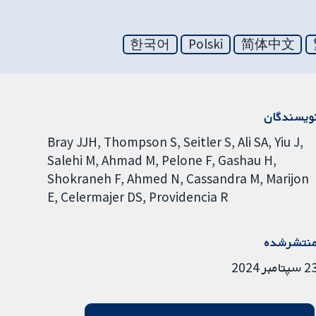
한국어
Polski
简体中文
ویسندگان
Bray JJH
Thompson S
Seitler S
Ali SA
Yiu J
Salehi M
Ahmad M
Pelone F
Gashau H
Shokraneh F
Ahmed N
Cassandra M
Marijon
E
Celermajer DS
Providencia R
نتشرشده
سپتامبر 2024