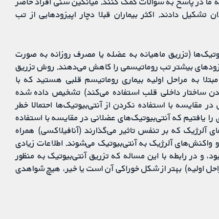
پیدا کردیم تا به ما در پاسخ به سوالات کمک کنند. میانگین سنی افراد حاضر
1 سال بود، و 50.6% آنها را مردان تشکیل ‌دادند. اکثر بیماران قبلا دچار اپیزودهایی از تب
وتیک‌ها (تزریق ماهیانه به عضله یا مصرف روزانه به صورت
پیزودهای بیشتر تب روماتیسمی را کاهش می‌دهند. روش تزریق
مبتلا به مراحل اولیه بیماری روماتیسم قلبی هستید که با
یدن ساختار داخلی قلب استفاده می‌کند) تشخیص داده شده
ر مقایسه با استفاده نکردن از آنتی‌بیوتیک‌ها احتمالا خطر
 یافتیم که آنتی‌بیوتیک‌های عضلانی در مقایسه با استفاده
ی آلرژیک که بر تنفس تاثیر می‌گذارند (آنافیلاکسی) همراه
 واکنش‌های آلرژیک به آنتی‌بیوتیک می‌شوند. اطلاعات زیادی
 و در رابطه با این مساله که تزریق آنتی‌بیوتیک به منظور
حل اولیه) بهتر از شکل خوراکی آن است یا خیر، هیچ شواهدی