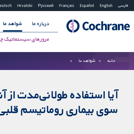
فارسی
English
Español
Français
Русский
Hrvatski
eutsch
درباره ما
شواهد ما
مرورهای سیستماتیک چ
بستن جستجو ✖
فیلترها
خانه
شواهد ما
آیا استفاده طولانی‌مدت از 
سوی بیماری روماتیسم قلبی