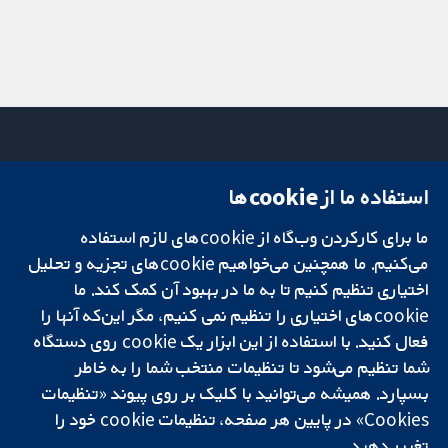
استفاده ما از cookie‌ها
میدان کاوندیش
تماس با ما
۱۳-۱۱
اخبار
ما برای کارکردن وب‌گاه از cookie‌های لازم استفاده
تحقیقات قابل
لندن
دفتر رسانه‌ای
اعتماد.
می‌کنیم. ما همچنین می‌خواهیم cookie‌های تجزیه و تحلیل
W1G 0AN
درباره ما
تصمیم‌گیری آگاهانه.
بریتانیا
فرصت‌های
اختیاری تنظیم کنیم تا به ما در بهبود آن کمک کند. ما
سلامت بهتر.
شغلی
cookie‌های اختیاری را تنظیم نمی کنیم، مگر این‌که آنها را
Cochrane
فعال کنید. با استفاده از این ابزار یک cookie‌ روی دستگاه
Library
شما تنظیم می‌شود تا تنظیمات منتخب شما را به خاطر
بسپارد. همیشه می‌توانید با کلیک بر روی پیوند «تنظیمات
Cookies» در پایین هر صفحه، تنظیمات cookie‌ خود را
شبکه همکاری کاکرین، یک مؤسسه خیریه (شماره 1045921) و یک شرکت با
تغییر دهید.
مسئولیت محدود به‌صورت ضمانت (شماره 03044323) ثبت‌شده در انگلستان