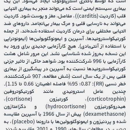
است که توسط باکتری استرپتوکوک ایجاد می‌شود. این یک
بیماری سیستم ایمنی است که می‌تواند منجر به بیماری التهابی
قلب (کاردیت (carditis))، مفاصل، مغز و پوست شود. کاردیت
می‌تواند به نارسایی قلبی و مرگ بیمار بی‌انجامد. داروهای ضد
التهابی مختلفی برای درمان کاردیت استفاده شده‌اند، از جمله
کورتیکواستروئیدها، آسپرین و ایمونوگلوبولین‌ها (ایمونوتراپی
با استفاده از آنتی‌بادی). هیچ کارآزمایی جدیدی برای ورود به
این نسخه به‌روز شده شناسایی نشد. این مرور شامل هشت
کارآزمایی با 996 شرکت‌کننده بود. شواهد حاکی از تاثیر جزئی
کورتیکواستروئیدها نسبت به آسپرین در پیشگیری از بیماری
قلبی پس از یک سال است (شش مطالعه، 907 شرکت‌کننده،
خطر نسبی (RR): 0.87؛ 95% فاصله اطمینان: 0.66 تا 1.15).
چندین عامل استروئیدی مانند کورتیکوتروفین
(corticotrophin)، کورتیزون (cortisone)،
هیدروکورتیزون (hydrocortisone) و دگزامتازون
(dexamethasone) پیش از سال 1966 با آسپرین مقایسه
شده و پردنیزون و ایمونوگلوبولین‌ها با دارونما (placebo)، به
ترتیب، در مطالعات سال‌های 1990 و 2001 مقایسه شدند.