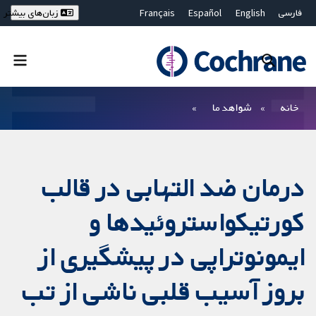
فارسی
English
Español
Français
زبان‌های بیشتر
Deutsch
Hrvatski
Русский
简体中文
繁體中文
ไทย
Bahasa Malaysia
بستن جستجو ✖
فیلترها
خانه
شواهد ما
درمان ضد التهابی در قالب
کورتیکواستروئیدها و
ایمونوتراپی در پیشگیری از
بروز آسیب قلبی ناشی از تب