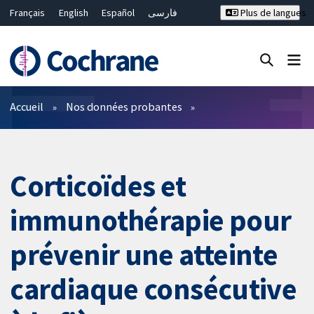
Français
English
Español
فارسی
Plus de langues
Русский
Hrvatski
Deutsch
Bahasa Malaysia
ไทย
繁體中文
简体中文
Fermer la recherche ✖
Filtres
Accueil
Nos données probantes
Corticoïdes et
immunothérapie pour
prévenir une atteinte
cardiaque consécutive