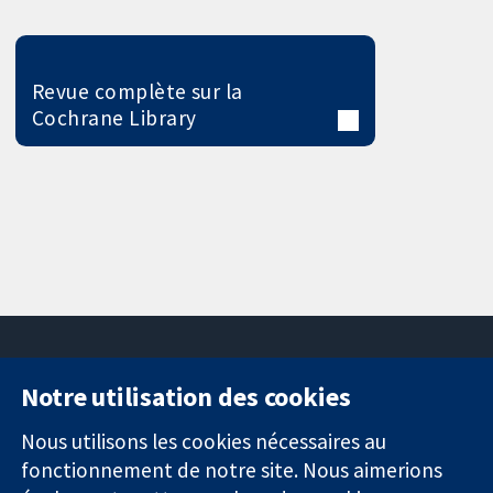
Revue complète sur la
Cochrane Library
Notre utilisation des cookies
11-13 Cavendish
Contactez-
Square
nous
Nous utilisons les cookies nécessaires au
Des données
Londres
Actualités
fonctionnement de notre site. Nous aimerions
probantes.
W1G0AN
Service de