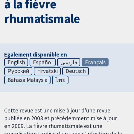
à la fièvre
rhumatismale
Egalement disponible en
English
Español
فارسی
Français
Русский
Hrvatski
Deutsch
Bahasa Malaysia
ไทย
Cette revue est une mise à jour d’une revue
publiée en 2003 et précédemment mise à jour
en 2009. La fièvre rhumatismale est une
complication tardive d'un type d'infection de la