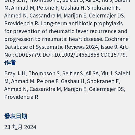
M, Ahmad M, Pelone F, Gashau H, Shokraneh F,
Ahmed N, Cassandra M, Marijon E, Celermajer DS,
Providencia R. Long-term antibiotic prophylaxis
for prevention of rheumatic fever recurrence and
progression to rheumatic heart disease. Cochrane
Database of Systematic Reviews 2024, Issue 9. Art.
No.: CD015779. DOI: 10.1002/14651858.CD015779.
作者
Bray JJH
Thompson S
Seitler S
Ali SA
Yiu J
Salehi
M
Ahmad M
Pelone F
Gashau H
Shokraneh F
Ahmed N
Cassandra M
Marijon E
Celermajer DS
Providencia R
發表日期
23 九月 2024