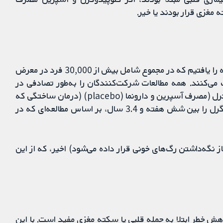
 مغزی قرار بودند یا خیر.
این مرور شامل شواهد تا جولای 2017 است. ما 15 مطالعه را یافتیم که در مجموع شامل بیش از 30,000 فرد در معرض
 می‌کنند. همه مطالعات شرکت‌کنندگان را به‌طور تصادفی در
گروه مداخله (مصرف آسپرین و کلوپیدوگرل) یا گروه کنترل (مصرف آسپرین و دارونما (placebo) (درمان ساختگی که
هیچ اثری نداشت)) قرار دادند. شرکت‌کنندگان کلوپیدوگرل را بین شش هفته و 3.4 سال، بر اساس مطالعه‌ای که در
از نگه‌داشتن رگ‌های خونی قرار داده می‌شود) اخیر، که از این
هش خطر ابتلا به حمله قلبی یا سکته مغزی مفید است. با این