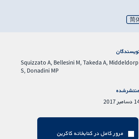
简
ویسندگان
Squizzato A
Bellesini M
Takeda A
Middeldorp
S
Donadini MP
نتشرشده
دسامبر 2017
مرور کامل در کتابخانه کاکرین