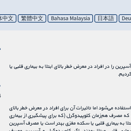
体中文
繁體中文
Bahasa Malaysia
日本語
Deu
ن
د مربوط به تاثیر کلوپیدوگرل (clopidogrel) و آسپرین را در افراد در معرض خطر بالای ابتلا به بیماری قلبی یا
کردیم.
م
14 
ستفاده می‌شود اما تاثیرات آن برای افراد در معرض خطر بالای
م که مصرف هم‌زمان کلوپیدوگرل (که برای پیشگیری از بیماری
بتلا به بیماری قلبی یا سکته مغزی بهتر است یا مصرف آسپرین
یماری قلبی مبتلا بودند، اگر کلوپیدوگرل و آسپرین مصرف