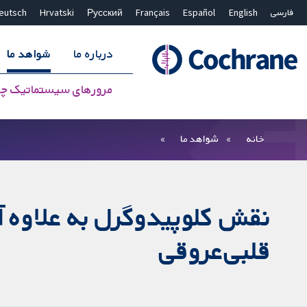
فارسی
English
Español
Français
Русский
Hrvatski
eutsch
درباره ما
شواهد ما
مرورهای سیستماتیک چ
بستن جستجو ✖
فیلترها
خانه
شواهد ما
نقش کلوپیدوگرل به علاوه آس
قلبی‌عروقی