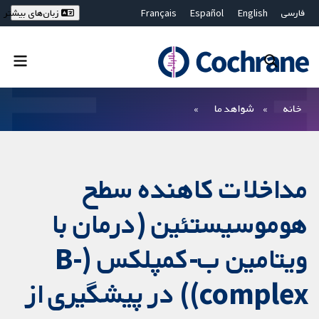
فارسی
English
Español
Français
زبان‌های بیشتر
Deutsch
Hrvatski
Русский
简体中文
繁體中文
ไทย
Bahasa Malaysia
بستن جستجو ✖
فیلترها
خانه
شواهد ما
مداخلات کاهنده سطح
هوموسیستئین (درمان با
ویتامین ب-کمپلکس (B-
complex)) در پیشگیری از