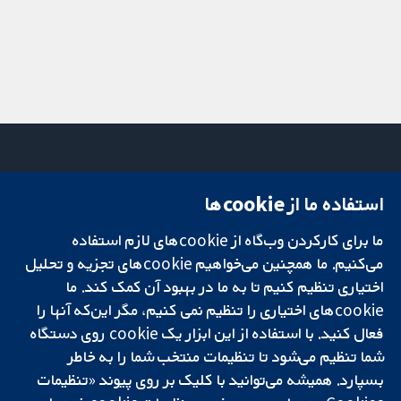
استفاده ما از cookie‌ها
میدان کاوندیش
تماس با ما
۱۳-۱۱
اخبار
ما برای کارکردن وب‌گاه از cookie‌های لازم استفاده
تحقیقات قابل
لندن
دفتر رسانه‌ای
اعتماد.
می‌کنیم. ما همچنین می‌خواهیم cookie‌های تجزیه و تحلیل
W1G 0AN
درباره ما
تصمیم‌گیری آگاهانه.
بریتانیا
فرصت‌های
اختیاری تنظیم کنیم تا به ما در بهبود آن کمک کند. ما
سلامت بهتر.
شغلی
cookie‌های اختیاری را تنظیم نمی کنیم، مگر این‌که آنها را
Cochrane
فعال کنید. با استفاده از این ابزار یک cookie‌ روی دستگاه
Library
شما تنظیم می‌شود تا تنظیمات منتخب شما را به خاطر
بسپارد. همیشه می‌توانید با کلیک بر روی پیوند «تنظیمات