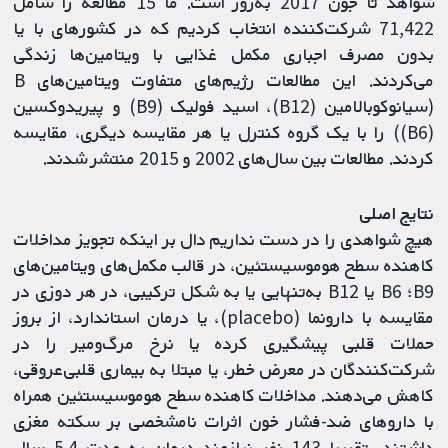
شواهد تا جون 2017 به‌روز است. ما 15 مطالعه را شامل
71,422 شرکت‌کننده انتخاب کردیم که در کشورهای با یا
بدون مصرف اجباری مکمل غذایی با ویتامین‌ها زندگی
می‌کردند. این مطالعات رژیم‌های متفاوت ویتامین‌های B
(سیانوکوبالامین (B12)، اسید فولیک (B9) و پیریدوکسین
(B6)) را با یک گروه کنترل یا هر مقایسه دیگری، مقایسه
کردند. مطالعات بین سال‌های 2002 و 2015 منتشر شدند.
نتایج اصلی
هیچ‌ شواهدی را در دست نداریم دال بر اینکه تجویز مداخلات
کاهنده سطح هوموسیستئین، در قالب مکمل‌های ویتامین‌های
B9؛ B6 یا B12 به‌تنهایی یا به شکل ترکیبی، در هر دوزی در
مقایسه با دارونما (placebo)، یا درمان استاندارد، از بروز
حملات قلبی پیشگیری کرده یا نرخ مرگ‌ومیر را در
شرکت‌کنندگان در معرض خطر، یا مبتلا به بیماری قلبی‌عروقی،
کاهش می‌دهند. مداخلات کاهنده سطح هوموسیستئین همراه
با داروهای ضد-فشار خون اثرات نامشخصی بر سکته مغزی
داشتند، تقریبا 143 نفر نیازمند درمان به مدت 5.4 سال