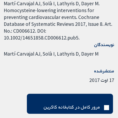
Martí-Carvajal AJ, Solà I, Lathyris D, Dayer M.
Homocysteine-lowering interventions for
preventing cardiovascular events. Cochrane
Database of Systematic Reviews 2017, Issue 8. Art.
No.: CD006612. DOI:
10.1002/14651858.CD006612.pub5.
نویسندگان
Martí-Carvajal AJ
Solà I
Lathyris D
Dayer M
منتشرشده
17 اوت 2017
مرور کامل در کتابخانه کاکرین