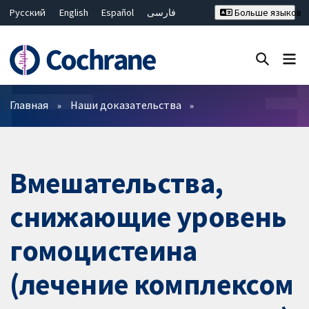
Русский
English
Español
فارسی
Больше языков
Français
Hrvatski
Deutsch
Bahasa Malaysia
ไทย
繁體中文
简体中文
Закрыть поиск ✖
Фильтры
Главная
Наши доказательства
Вмешательства,
снижающие уровень
гомоцистеина
(лечение комплексом