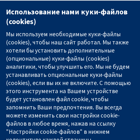
Использование нами куки-файлов
(cookies)
Мы используем необходимые куки-файлы
(cookies), чтобы наш сайт работал. Мы также
хотели бы установить дополнительные
(опциональные) куки-файлы (cookies)
аналитики, чтобы улучшить его. Мы не будем
11-13 Cavendish
Связаться с
устанавливать опциональные куки-файлы
Square
нами
(cookies), если вы их не включите. С помощью
Надёжные
London
Новости
этого инструмента на Вашем устройстве
доказательства
W1G 0AN
Пресс-
Информированные
будет установлен файл cookie, чтобы
United Kingdom
служба
решения
О нас
запомнить Ваши предпочтения. Вы всегда
Во благо
Работа
можете изменить свои настройки cookie-
здоровья
Cochrane
файлов в любое время, нажав на ссылку
Library
"Настройки cookie-файлов" в нижнем
колонтитуле каждой страницы.