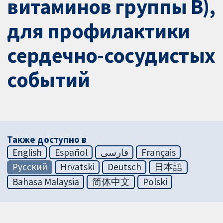
витаминов группы В),
для профилактики
сердечно-сосудистых
событий
Также доступно в
English
Español
فارسی
Français
Русский
Hrvatski
Deutsch
日本語
Bahasa Malaysia
简体中文
Polski