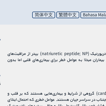
简体中文
繁體中文
Bahasa Mal
ن
ما می‌خواستیم ببینیم که آیا درمان با هدایت پپتید ناتریورتیک (natriuretic peptide; NP) بهتر از مراقبت‌های
ماران مبتلا به عوامل خطر برای بیماری‌های قلبی اما بدون
م
15 
بیماری‌های قلبی‌عروقی (cardiovascular diseases; CVDs) گروهی از شرایط و بیماری‌هایی هستند که بر قلب و
اجتناب در سراسر جهان هستند. عوامل خطری که احتمال ابتلای
از دیابت، فشار خون بالا، کلسترول بالا، و چاقی. پپتیدهای ناتریورتیک