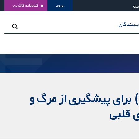
ورود
کتابخانه کاکرین
رین
ویسندگان
درمان با هدایت پپتید ناتریورتیک (natriuretic peptide) برای پیشگیری از مرگ و
ی قلبی