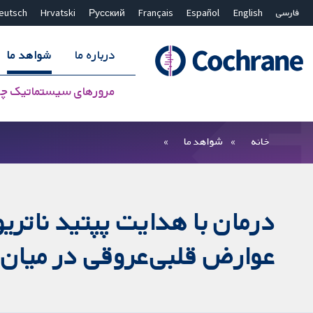
فارسی
English
Español
Français
Русский
Hrvatski
eutsch
درباره ما
شواهد ما
مرورهای سیستماتیک چ
بستن جستجو ✖
فیلترها
خانه
شواهد ما
عوارض قلبی‌عروقی در میان بی