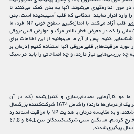
در خون اندازه‌گیری می‌شوند. آنها به بدن کمک می‌کنند تا
ا وارد ادرار نمایند. هنگامی که قلب آسیب‌دیده است، بدن
NPهای بیشتری را به منظور تلاش برای کاهش فشار روی قلب آزاد می‌کند. با اندازه‌گیری سطوح خونی NP فرد، ما
سانی را که در معرض خطر بالاتر مرگ و عوارض قلبی‌عروقی
ناسایی کنیم. پس از آن ما می‌توانیم از این اطلاعات برای
 قلبی‌عروقی فرد با هدایت تصمیم‎‌گیری‎‌ها در مورد مراقبت‌های قلبی‌عروقی آنها استفاده کنیم (درمان بر
د، به چه بررسی‌هایی نیاز دارند، و چه اصلاحاتی را باید در سبک
جولای 2019 به‌روز هستند. ما دو کارآزمایی‌ تصادفی‌سازی و کنترل‌شده (که در آن
شرکت‏‌کنندگان شانس مساوی برای اختصاص یافتن به هر یک از درمان‌ها دارند) را شامل 1674 شرکت‌کننده بزرگسال
وارد کردیم که یک یا چند عامل خطر برای ابتلا به CVD داشتند، و به مقایسه درمان با هدایت NP با مراقبت استاندارد
پرداخته بودند. ما بیماران دارای علائم نارسایی قلبی را خارج کردیم. میانگین سنی شرکت‏‌کنندگان بین 64.1 و 67.8