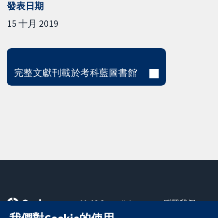
發表日期
15 十月 2019
完整文獻刊載於考科藍圖書館
11-13 Cavendish
聯繫我們
Square
新聞