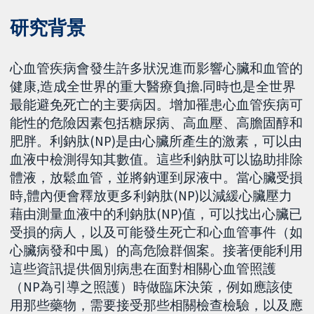
研究背景
心血管疾病會發生許多狀況進而影響心臟和血管的
健康,造成全世界的重大醫療負擔.同時也是全世界
最能避免死亡的主要病因。增加罹患心血管疾病可
能性的危險因素包括糖尿病、高血壓、高膽固醇和
肥胖。利鈉肽(NP)是由心臟所產生的激素，可以由
血液中檢測得知其數值。這些利鈉肽可以協助排除
體液，放鬆血管，並將鈉運到尿液中。當心臟受損
時,體內便會釋放更多利鈉肽(NP)以減緩心臟壓力
藉由測量血液中的利鈉肽(NP)值，可以找出心臟已
受損的病人，以及可能發生死亡和心血管事件（如
心臟病發和中風）的高危險群個案。接著便能利用
這些資訊提供個別病患在面對相關心血管照護
（NP為引導之照護）時做臨床決策，例如應該使
用那些藥物，需要接受那些相關檢查檢驗，以及應