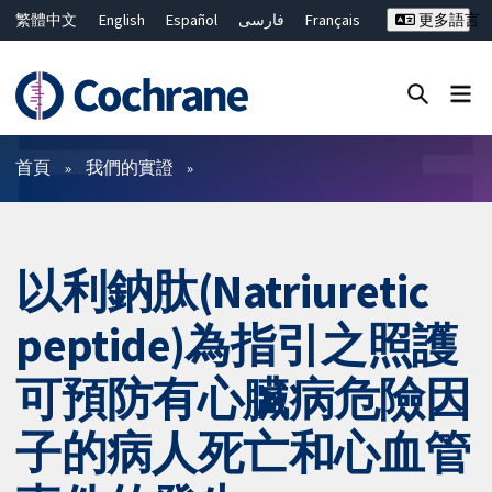
繁體中文
English
Español
فارسی
Français
更多語言
Русский
Hrvatski
Deutsch
Bahasa Malaysia
ไทย
简体中文
關閉搜尋 ✖
篩選條件
首頁
我們的實證
以利鈉肽(Natriuretic
peptide)為指引之照護
可預防有心臟病危險因
子的病人死亡和心血管