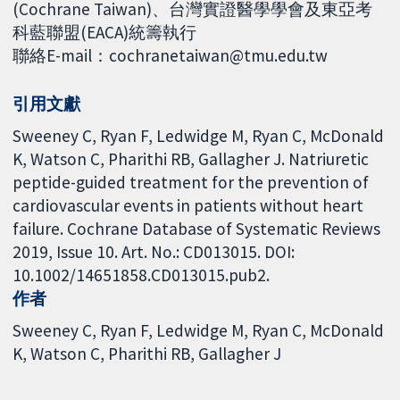
(Cochrane Taiwan)、台灣實證醫學學會及東亞考
科藍聯盟(EACA)統籌執行
聯絡E-mail：cochranetaiwan@tmu.edu.tw
引用文獻
Sweeney C, Ryan F, Ledwidge M, Ryan C, McDonald
K, Watson C, Pharithi RB, Gallagher J. Natriuretic
peptide-guided treatment for the prevention of
cardiovascular events in patients without heart
failure. Cochrane Database of Systematic Reviews
2019, Issue 10. Art. No.: CD013015. DOI:
10.1002/14651858.CD013015.pub2.
作者
Sweeney C
Ryan F
Ledwidge M
Ryan C
McDonald
K
Watson C
Pharithi RB
Gallagher J