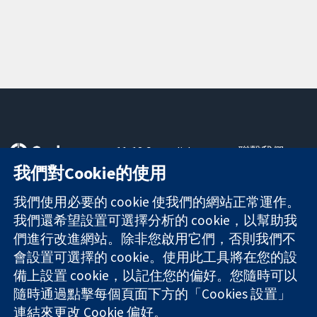
11-13 Cavendish
聯繫我們
Square
新聞
我們對Cookie的使用
可信任實證
London
新聞部
知情決定
W1G 0AN
關於我們
我們使用必要的 cookie 使我們的網站正常運作。
更完善的健康照
United Kingdom
工作機會
我們還希望設置可選擇分析的 cookie，以幫助我
護
Cochrane
們進行改進網站。除非您啟用它們，否則我們不
Library
會設置可選擇的 cookie。使用此工具將在您的設
備上設置 cookie，以記住您的偏好。您隨時可以
隨時通過點擊每個頁面下方的「Cookies 設置」
The Cochrane Collaboration is a charity (no. 1045921) and a
連結來更改 Cookie 偏好。
company limited by guarantee (no. 03044323) registered in