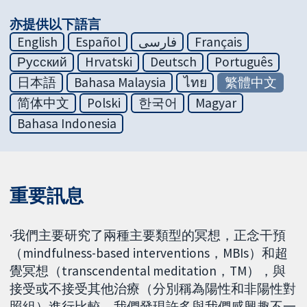
亦提供以下語言
English
Español
فارسی
Français
Русский
Hrvatski
Deutsch
Português
日本語
Bahasa Malaysia
ไทย
繁體中文
简体中文
Polski
한국어
Magyar
Bahasa Indonesia
重要訊息
·我們主要研究了兩種主要類型的冥想，正念干預
（mindfulness-based interventions，MBIs）和超
覺冥想（transcendental meditation，TM），與
接受或不接受其他治療（分別稱為陽性和非陽性對
照組）進行比較。我們發現許多與我們感興趣不一