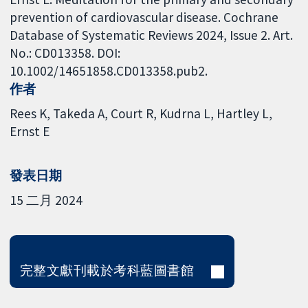
prevention of cardiovascular disease. Cochrane
Database of Systematic Reviews 2024, Issue 2. Art.
No.: CD013358. DOI:
10.1002/14651858.CD013358.pub2.
作者
Rees K
Takeda A
Court R
Kudrna L
Hartley L
Ernst E
發表日期
15 二月 2024
完整文獻刊載於考科藍圖書館