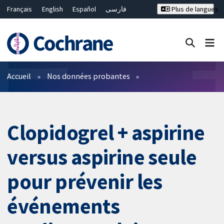
Français
English
Español
فارسی
Plus de langues
Русский
Hrvatski
Deutsch
Bahasa Malaysia
ไทย
繁體中文
简体中文
Fermer la recherche ✖
Filtres
Accueil
Nos données probantes
Clopidogrel + aspirine
versus aspirine seule
pour prévenir les
événements