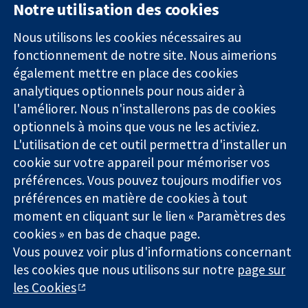
Notre utilisation des cookies
11-13 Cavendish
Contactez-
Square
nous
Nous utilisons les cookies nécessaires au
Des données
Londres
Actualités
fonctionnement de notre site. Nous aimerions
probantes.
W1G0AN
Service de
également mettre en place des cookies
Des décisions
Royaume-Uni
presse
analytiques optionnels pour nous aider à
éclairées.
Qui sommes-
l'améliorer. Nous n'installerons pas de cookies
Une meilleure
nous
santé.
optionnels à moins que vous ne les activiez.
Offres
d'emploi
L'utilisation de cet outil permettra d'installer un
Cochrane
cookie sur votre appareil pour mémoriser vos
Library
préférences. Vous pouvez toujours modifier vos
préférences en matière de cookies à tout
moment en cliquant sur le lien « Paramètres des
La Collaboration Cochrane est une association caritative (n°
cookies » en bas de chaque page.
1045921) et une société à responsabilité limitée par garantie (n°
Vous pouvez voir plus d'informations concernant
03044323) enregistrée en Angleterre et au Pays de Galles. Numéro
les cookies que nous utilisons sur notre
page sur
de TVA : GB 718 2127 49.
les Cookies
Copyright © 2026 The Cochrane Collaboration