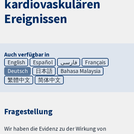
kardiovaskulären
Ereignissen
Auch verfügbar in
English
Español
فارسی
Français
Deutsch
日本語
Bahasa Malaysia
繁體中文
简体中文
Fragestellung
Wir haben die Evidenz zu der Wirkung von