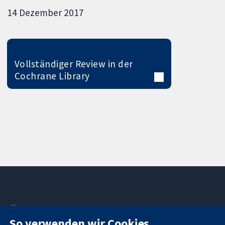
14 Dezember 2017
Vollständiger Review in der
Cochrane Library
11-13 Cavendish
Kontaktieren
So verwenden wir Cookies
Square
Sie uns