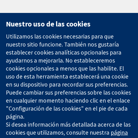
Nuestro uso de las cookies
Utilizamos las cookies necesarias para que
nuestro sitio funcione. También nos gustaría
11-13 Cavendish
Contacto
establecer cookies analíticas opcionales para
Square
Noticias
ayudarnos a mejorarla. No estableceremos
Evidencia fiable.
Londres
Prensa
Decisiones
cookies opcionales a menos que las habilite. El
W1G 0AN
Sobre
informadas.
Reino Unido
nosotros
uso de esta herramienta establecerá una cookie
Mejor salud.
Empleo
en su dispositivo para recordar sus preferencias.
Cochrane
Puede cambiar sus preferencias sobre las cookies
Library
en cualquier momento haciendo clic en el enlace
"Configuración de las cookies" en el pie de cada
página.
The Cochrane Collaboration is a charity (no. 1045921) and a
Si desea información más detallada acerca de las
company limited by guarantee (no. 03044323) registered in
cookies que utilizamos, consulte nuestra
página
England & Wales. VAT registration number GB 718 2127 49.