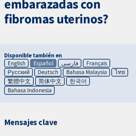
embarazadas con
fibromas uterinos?
Disponible también en
English
Español
فارسی
Français
Русский
Deutsch
Bahasa Malaysia
ไทย
繁體中文
简体中文
한국어
Bahasa Indonesia
Mensajes clave