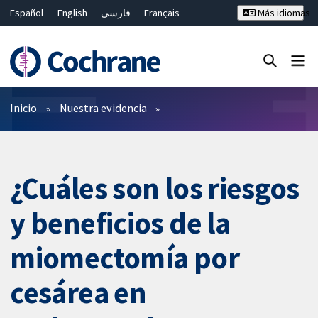
Español
English
فارسی
Français
Más idiomas
Русский
Hrvatski
Deutsch
Bahasa Malaysia
ไทย
繁體中文
简体中文
Cerrar búsqueda ✖
Filtros
Inicio
Nuestra evidencia
¿Cuáles son los riesgos
y beneficios de la
miomectomía por
cesárea en