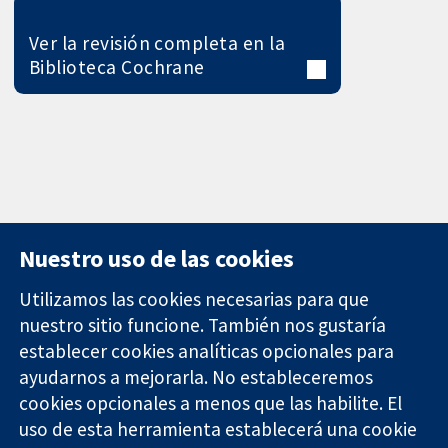
Ver la revisión completa en la
Biblioteca Cochrane
Nuestro uso de las cookies
Utilizamos las cookies necesarias para que
nuestro sitio funcione. También nos gustaría
11-13 Cavendish
Contacto
establecer cookies analíticas opcionales para
Square
Noticias
ayudarnos a mejorarla. No estableceremos
Evidencia fiable.
Londres
Prensa
Decisiones
cookies opcionales a menos que las habilite. El
W1G 0AN
Sobre
informadas.
Reino Unido
nosotros
uso de esta herramienta establecerá una cookie
Mejor salud.
Empleo