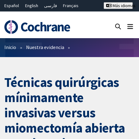
Español
English
فارسی
Français
Más idiomas
Русский
Hrvatski
Deutsch
Bahasa Malaysia
ไทย
繁體中文
简体中文
Cerrar búsqueda ✖
Filtros
Inicio
Nuestra evidencia
Técnicas quirúrgicas
mínimamente
invasivas versus
miomectomía abierta