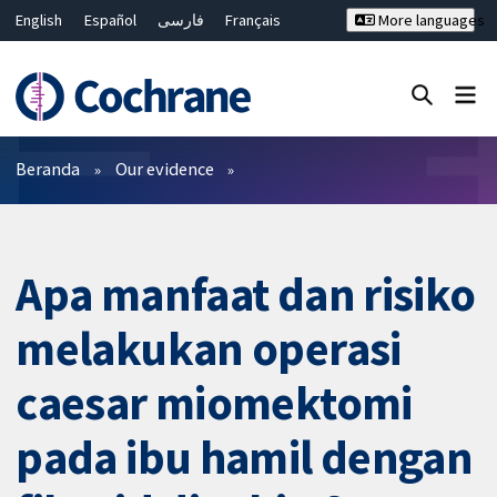
English
Español
فارسی
Français
More languages
Русский
Hrvatski
Deutsch
Bahasa Malaysia
ไทย
繁體中文
简体中文
Close search ✖
Filter
Beranda
Our evidence
Apa manfaat dan risiko
melakukan operasi
caesar miomektomi
pada ibu hamil dengan