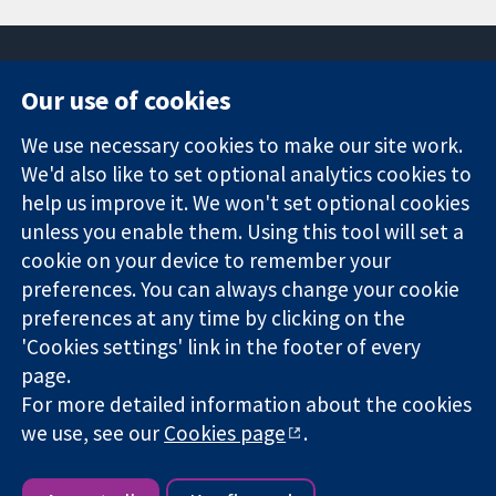
Our use of cookies
11-13 Cavendish
Contact us
We use necessary cookies to make our site work.
Square
News
Trusted
We'd also like to set optional analytics cookies to
London
Press office
evidence.
W1G 0AN
About us
help us improve it. We won't set optional cookies
Informed
Inggris
Jobs
unless you enable them. Using this tool will set a
decisions.
Cochrane
cookie on your device to remember your
Better health.
Library
preferences. You can always change your cookie
preferences at any time by clicking on the
'Cookies settings' link in the footer of every
The Cochrane Collaboration is a charity (no. 1045921) and a
page.
company limited by guarantee (no. 03044323) registered in
For more detailed information about the cookies
England & Wales. VAT registration number GB 718 2127 49.
we use, see our
Cookies page
.
Copyright © 2026 The Cochrane Collaboration
Website Terms & Conditions
|
Penyangkalan
|
Privacy
|
Cookie