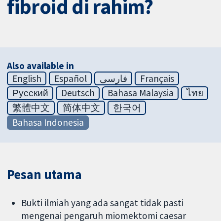
fibroid di rahim?
Also available in
English
Español
فارسی
Français
Русский
Deutsch
Bahasa Malaysia
ไทย
繁體中文
简体中文
한국어
Bahasa Indonesia
Pesan utama
Bukti ilmiah yang ada sangat tidak pasti
mengenai pengaruh miomektomi caesar