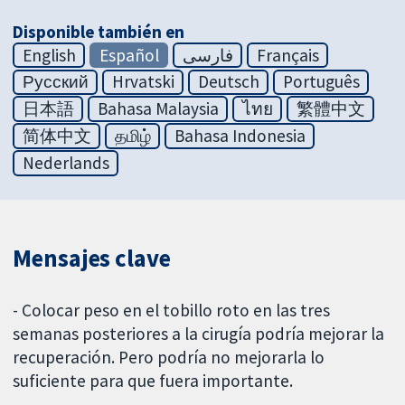
Disponible también en
English
Español
فارسی
Français
Русский
Hrvatski
Deutsch
Português
日本語
Bahasa Malaysia
ไทย
繁體中文
简体中文
தமிழ்
Bahasa Indonesia
Nederlands
Mensajes clave
- Colocar peso en el tobillo roto en las tres
semanas posteriores a la cirugía podría mejorar la
recuperación. Pero podría no mejorarla lo
suficiente para que fuera importante.