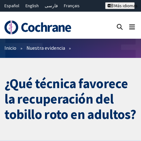
Español
English
فارسی
Français
Más idiomas
Русский
Hrvatski
Deutsch
Bahasa Malaysia
ไทย
繁體中文
简体中文
Cerrar búsqueda ✖
Filtros
Inicio
Nuestra evidencia
¿Qué técnica favorece
la recuperación del
tobillo roto en adultos?