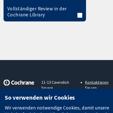
Vollständiger Review in der
Cochrane Library
11-13 Cavendish
Kontaktieren
Square
Sie uns
Zuverlässige
London
Neuigkeiten
So verwenden wir Cookies
Evidenz
W1G0AN
Pressestelle
Informierte
Vereinigtes
Über uns
Wir verwenden notwendige Cookies, damit unsere
Entscheidungen
Königreich
Stellenangebot