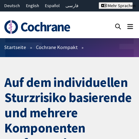
Deutsch
English
Español
فارسی
Mehr Sprachen
Français
Русский
Hrvatski
Bahasa Malaysia
ไทย
繁體中文
简体中文
Close search ✖
Filter
Startseite
Cochrane Kompakt
Auf dem individuellen
Sturzrisiko basierende
und mehrere
Komponenten