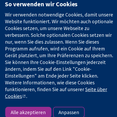
So verwenden wir Cookies
Square
Sie uns
Zuverlässige
London
Neuigkeiten
Wir verwenden notwendige Cookies, damit unsere
Evidenz
W1G0AN
Pressestelle
Website funktioniert. Wir möchten auch optionale
Informierte
Vereinigtes
Über uns
Entscheidungen
Cookies setzen, um unsere Webseite zu
Königreich
Stellenangebot
Bessere
Cochrane
verbessern. Solche optionalen Cookies setzen wir
Gesundheit
Library
nur, wenn Sie dies zulassen. Wenn Sie dieses
Programm aufrufen, wird ein Cookie auf Ihrem
Gerät platziert, um Ihre Präferenzen zu speichern.
Die Cochrane Collaboration ist eine gemeinützige Organisation
Sie können Ihre Cookie-Einstellungen jederzeit
(Nr. 1045921) und in England und in Wales als eine Gesellschaft
ändern, indem Sie auf den Link "Cookie-
mit beschränkter Haftung (Nr. 03044323) registriert.
Einstellungen" am Ende jeder Seite klicken.
Umsatzsteuer-Identifikationsnummer GB 718 2127 49.
Weitere Informationen, wie diese Cookies
Copyright © 2026 The Cochrane Collaboration
funktionieren, finden Sie auf unserer
Seite über
Bedingungen für die Webseite
|
Haftungsausschluss
|
Cookies
.
Datenschutz
|
Cookie-Richtlinien
|
Cookie-Einstellungen
Alle akzeptieren
Anpassen