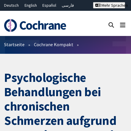
Deutsch
English
Español
فارسی
Mehr Sprachen
Français
Русский
Hrvatski
Bahasa Malaysia
ไทย
繁體中文
简体中文
Close search ✖
Filter
Startseite
Cochrane Kompakt
Psychologische
Behandlungen bei
chronischen
Schmerzen aufgrund