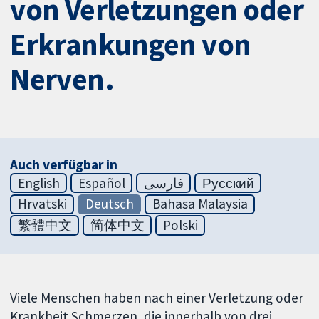
von Verletzungen oder
Erkrankungen von
Nerven.
Auch verfügbar in
English
Español
فارسی
Русский
Hrvatski
Deutsch
Bahasa Malaysia
繁體中文
简体中文
Polski
Viele Menschen haben nach einer Verletzung oder
Krankheit Schmerzen, die innerhalb von drei