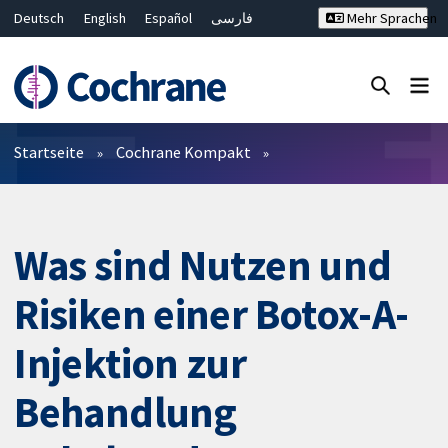
Deutsch
English
Español
فارسی
Mehr Sprachen
Français
Русский
Hrvatski
Bahasa Malaysia
ไทย
繁體中文
简体中文
Close search ✖
Filter
Startseite
Cochrane Kompakt
Was sind Nutzen und
Risiken einer Botox-A-
Injektion zur
Behandlung