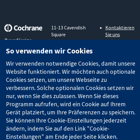
11-13 Cavendish
Kontaktieren
Square
Sie uns
Zuverlässige
London
Neuigkeiten
Evidenz
W1G0AN
Pressestelle
So verwenden wir Cookies
Informierte
Vereinigtes
Über uns
Entscheidungen
Königreich
Stellenangebot
Wir verwenden notwendige Cookies, damit unsere
Bessere
Cochrane
Website funktioniert. Wir möchten auch optionale
Gesundheit
Library
Cookies setzen, um unsere Webseite zu
verbessern. Solche optionalen Cookies setzen wir
nur, wenn Sie dies zulassen. Wenn Sie dieses
Die Cochrane Collaboration ist eine gemeinützige Organisation
Programm aufrufen, wird ein Cookie auf Ihrem
(Nr. 1045921) und in England und in Wales als eine Gesellschaft
Gerät platziert, um Ihre Präferenzen zu speichern.
mit beschränkter Haftung (Nr. 03044323) registriert.
Sie können Ihre Cookie-Einstellungen jederzeit
Umsatzsteuer-Identifikationsnummer GB 718 2127 49.
ändern, indem Sie auf den Link "Cookie-
Copyright © 2026 The Cochrane Collaboration
Einstellungen" am Ende jeder Seite klicken.