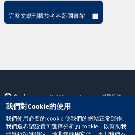
完整文獻刊載於考科藍圖書館
11-13 Cavendish
聯繫我們
Square
新聞
我們對Cookie的使用
可信任實證
London
新聞部
知情決定
W1G 0AN
關於我們
我們使用必要的 cookie 使我們的網站正常運作。
更完善的健康照
United Kingdom
工作機會
我們還希望設置可選擇分析的 cookie，以幫助我
護
Cochrane
們進行改進網站。除非您啟用它們，否則我們不