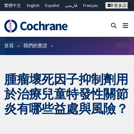
繁體中文
English
Español
فارسی
Français
更多語言
Русский
Hrvatski
Deutsch
Bahasa Malaysia
ไทย
简体中文
關閉搜尋 ✖
篩選條件
首頁
我們的實證
腫瘤壞死因子抑制劑用
於治療兒童特發性關節
炎有哪些益處與風險？