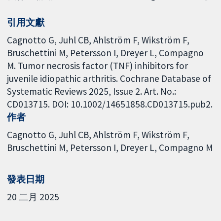
引用文獻
Cagnotto G, Juhl CB, Ahlström F, Wikström F,
Bruschettini M, Petersson I, Dreyer L, Compagno
M. Tumor necrosis factor (TNF) inhibitors for
juvenile idiopathic arthritis. Cochrane Database of
Systematic Reviews 2025, Issue 2. Art. No.:
CD013715. DOI: 10.1002/14651858.CD013715.pub2.
作者
Cagnotto G
Juhl CB
Ahlström F
Wikström F
Bruschettini M
Petersson I
Dreyer L
Compagno M
發表日期
20 二月 2025