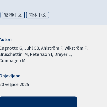
繁體中文
简体中文
Autori
Cagnotto G
Juhl CB
Ahlström F
Wikström F
Bruschettini M
Petersson I
Dreyer L
Compagno M
Objavljeno
20 veljače 2025