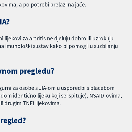
kovima, a po potrebi prelazi na jače.
JIA?
lijekovi za artritis ne djeluju dobro ili uzrokuju
u na imunološki sustav kako bi pomogli u suzbijanju
avnom pregledu?
i sigurni za osobe s JIA-om u usporedbi s placebom
gledom identično lijeku koji se ispituje), NSAID-ovima,
li drugim TNFi lijekovima.
pregled?