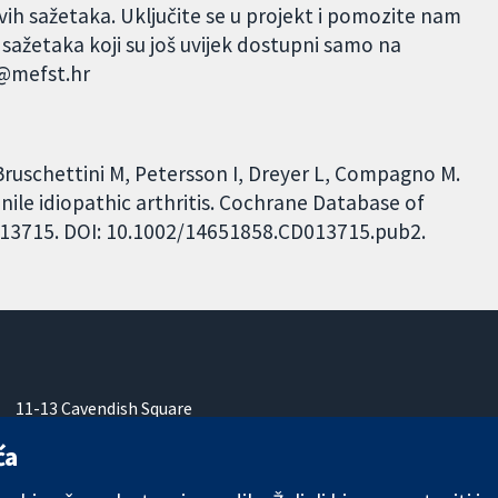
h sažetaka. Uključite se u projekt i pomozite nam
sažetaka koji su još uvijek dostupni samo na
a@mefst.hr
Bruschettini M, Petersson I, Dreyer L, Compagno M.
enile idiopathic arthritis. Cochrane Database of
CD013715. DOI: 10.1002/14651858.CD013715.pub2.
11-13 Cavendish Square
London
ća
W1G 0AN
Ujedinjeno Kraljevstvo