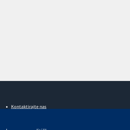
Kontaktirajte nas
Novosti
Ured za medije
O nama