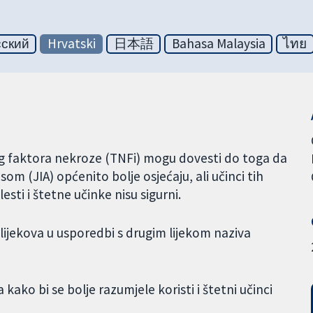
сский
Hrvatski
日本語
Bahasa Malaysia
ไทย
og faktora nekroze (TNFi) mogu dovesti do toga da
om (JIA) općenito bolje osjećaju, ali učinci tih
esti i štetne učinke nisu sigurni.
Fi lijekova u usporedbi s drugim lijekom naziva
 kako bi se bolje razumjele koristi i štetni učinci