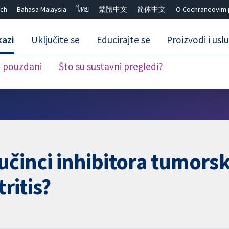
ch
Bahasa Malaysia
ไทย
繁體中文
简体中文
O Cochraneovim 
kazi
Uključite se
Educirajte se
Proizvodi i usl
i pouzdani
Što su sustavni pregledi?
Close search ✖
ni učinci inhibitora tumor
tritis?