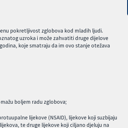
njenu pokretljivost zglobova kod mladih ljudi.
oznatog uzroka i može zahvatiti druge dijelove
 godina, koje smatraju da im ovo stanje otežava
pomažu boljem radu zglobova;
protuupalne lijekove (NSAID), lijekove koji suzbijaju
jekova, te druge lijekove koji ciljano djeluju na