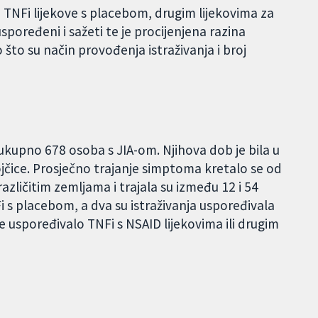
a TNFi lijekove s placebom, drugim lijekovima za
 uspoređeni i sažeti te je procijenjena razina
to su način provođenja istraživanja i broj
 ukupno 678 osoba s JIA-om. Njihova dob je bila u
jčice. Prosječno trajanje simptoma kretalo se od
azličitim zemljama i trajala su između 12 i 54
i s placebom, a dva su istraživanja uspoređivala
e uspoređivalo TNFi s NSAID lijekovima ili drugim