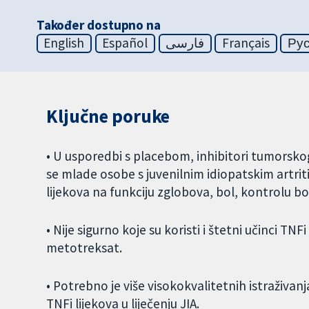
Također dostupno na
English
Español
فارسی
Français
Ру
Ključne poruke
• U usporedbi s placebom, inhibitori tumorsk
se mlade osobe s juvenilnim idiopatskim artritis
lijekova na funkciju zglobova, bol, kontrolu bol
• Nije sigurno koje su koristi i štetni učinci TN
metotreksat.
• Potrebno je više visokokvalitetnih istraživanja
TNFi lijekova u liječenju JIA.