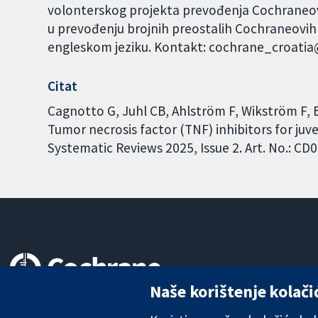
volonterskog projekta prevođenja Cochraneovi
u prevođenju brojnih preostalih Cochraneovih 
engleskom jeziku. Kontakt: cochrane_croati
Citat
Cagnotto G, Juhl CB, Ahlström F, Wikström F, 
Tumor necrosis factor (TNF) inhibitors for juv
Systematic Reviews 2025, Issue 2. Art. No.: 
Naše korištenje kolači
Pouzdani dokazi.