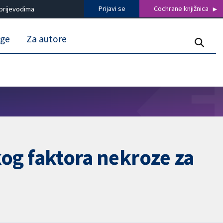
Prijavi se
Cochrane knjižnica
prijevodima
uge
Za autore
skog faktora nekroze za