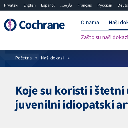
Hrvatski
English
Español
فارسی
Français
Русский
Deuts
O nama
Naši do
Zašto su naši dokaz
Prečistači
Početna
Naši dokazi
Koje su koristi i štet
juvenilni idiopatski ar