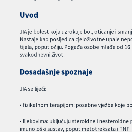
Uvod
JIA je bolest koja uzrokuje bol, oticanje i sma
Nastaje kao posljedica cjeloživotne upale nep
tijela, poput očiju. Pogađa osobe mlađe od 16
svakodnevni život.
Dosadašnje spoznaje
JIA se liječi:
• fizikalnom terapijom: posebne vježbe koje 
• lijekovima: uključuju steroidne i nesteroidne 
imunološki sustav, poput metotreksata i TNFi li