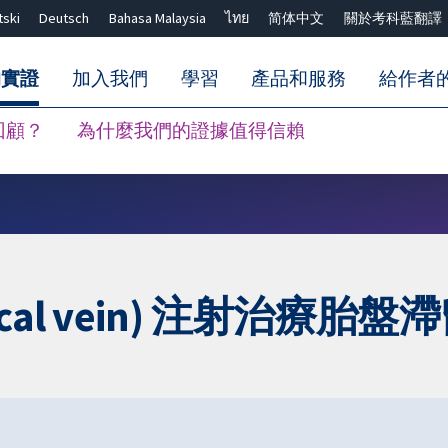
tski
Deutsch
Bahasa Malaysia
ไทย
简体中文
關於考科藍翻譯
的實證
加入我們
學習
產品和服務
給作者
回顧？
為什麼我們的證據值得信賴
關閉搜尋 ✖
l vein) 注射治療胎盤滯留 (r