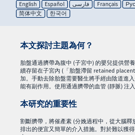
English
Español
فارسی
Français
Ру
简体中文
한국어
本文探討主題為何？
胎盤通過臍帶為腹中 (子宮中) 的嬰兒提供
續存留在子宮內 (「胎盤滯留 retained p
加。手動去除胎盤需要醫生將手經由陰道進入
能有副作用。使用通過臍帶的血管 (靜脈) 
本研究的重要性
割斷臍帶，將催產素 (分娩過程中，從大腦釋
排出的便宜又簡單的介入措施。對於難以獲得