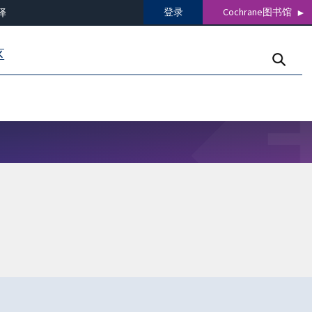
登录
Cochrane图书馆
译
区