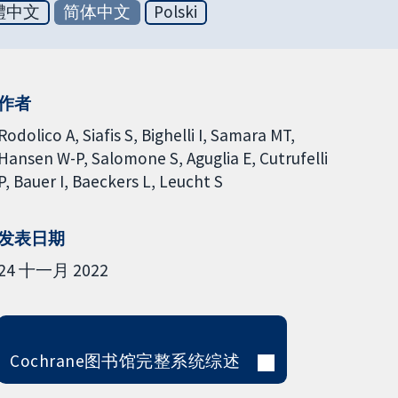
體中文
简体中文
Polski
作者
Rodolico A
Siafis S
Bighelli I
Samara MT
Hansen W-P
Salomone S
Aguglia E
Cutrufelli
P
Bauer I
Baeckers L
Leucht S
发表日期
24 十一月 2022
Cochrane图书馆完整系统综述