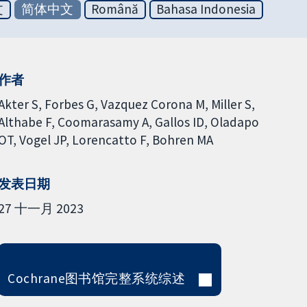
文
简体中文
Română
Bahasa Indonesia
作者
Akter S
Forbes G
Vazquez Corona M
Miller S
Althabe F
Coomarasamy A
Gallos ID
Oladapo
OT
Vogel JP
Lorencatto F
Bohren MA
发表日期
27 十一月 2023
Cochrane图书馆完整系统综述