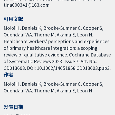
tina000341@163.com
引用文献
Moloi H, Daniels K, Brooke-Sumner C, Cooper S,
Odendaal WA, Thorne M, Akama E, Leon N.
Healthcare workers' perceptions and experiences
of primary healthcare integration: a scoping
review of qualitative evidence. Cochrane Database
of Systematic Reviews 2023, Issue 7. Art. No.:
CD013603. DOI: 10.1002/14651858.CD013603.pub3.
作者
Moloi H
Daniels K
Brooke-Sumner C
Cooper S
Odendaal WA
Thorne M
Akama E
Leon N
发表日期