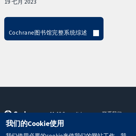
19 七月 2023
Cochrane图书馆完整系统综述
11-13 Cavendish
联系我们
Square
最新消息
我们的Cookie使用
可信任的证据
London
新闻办公室
知情决定
W1G 0AN
关于我们
我们使用必要的cookie来使我们的网站工作。我