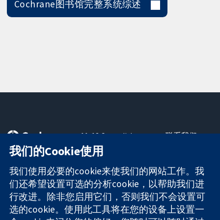
Cochrane图书馆完整系统综述
11-13 Cavendish
联系我们
Square
最新消息
我们的Cookie使用
可信任的证据
London
新闻办公室
知情决定
W1G 0AN
关于我们
我们使用必要的cookie来使我们的网站工作。我
更完善的医疗健
United Kingdom
工作机会
们还希望设置可选的分析cookie，以帮助我们进
康
Cochrane
行改进。除非您启用它们，否则我们不会设置可
Library
选的cookie。使用此工具将在您的设备上设置一