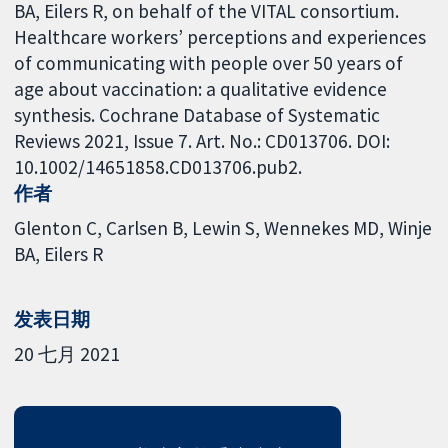
BA, Eilers R, on behalf of the VITAL consortium.
Healthcare workers’ perceptions and experiences
of communicating with people over 50 years of
age about vaccination: a qualitative evidence
synthesis. Cochrane Database of Systematic
Reviews 2021, Issue 7. Art. No.: CD013706. DOI:
10.1002/14651858.CD013706.pub2.
作者
Glenton C
Carlsen B
Lewin S
Wennekes MD
Winje
BA
Eilers R
发表日期
20 七月 2021