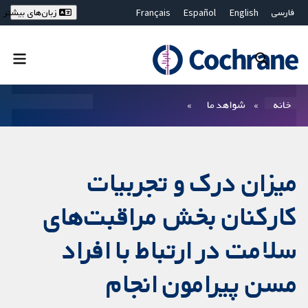
فارسی
English
Español
Français
زبان‌های بیشتر
Deutsch
Hrvatski
Русский
简体中文
繁體中文
ไทย
Bahasa Malaysia
بستن جستجو ✖
فیلترها
خانه
شواهد ما
میزان درک و تجربیات
کارکنان بخش مراقبت‌‌های
سلامت در ارتباط با افراد
مسن پیرامون انجام