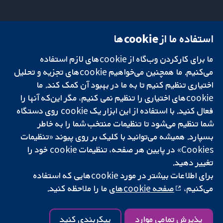
استفاده ما از cookie‌ها
میدان کاوندیش
تماس با ما
۱۳-۱۱
اخبار
ما برای کارکردن وب‌گاه از cookie‌های لازم استفاده
تحقیقات قابل
لندن
دفتر رسانه‌ای
اعتماد.
می‌کنیم. ما همچنین می‌خواهیم cookie‌های تجزیه و تحلیل
W1G 0AN
درباره ما
تصمیم‌گیری آگاهانه.
بریتانیا
فرصت‌های
اختیاری تنظیم کنیم تا به ما در بهبود آن کمک کند. ما
سلامت بهتر.
شغلی
cookie‌های اختیاری را تنظیم نمی کنیم، مگر این‌که آنها را
Cochrane
فعال کنید. با استفاده از این ابزار یک cookie‌ روی دستگاه
Library
شما تنظیم می‌شود تا تنظیمات منتخب شما را به خاطر
بسپارد. همیشه می‌توانید با کلیک بر روی پیوند «تنظیمات
Cookies» در پایین هر صفحه، تنظیمات cookie‌ خود را
شبکه همکاری کاکرین، یک مؤسسه خیریه (شماره 1045921) و یک شرکت با
تغییر دهید.
مسئولیت محدود به‌صورت ضمانت (شماره 03044323) ثبت‌شده در انگلستان
برای اطلاعات بیشتر در مورد cookie‌هایی که استفاده
و ولز است. شماره ثبت مالیات بر ارزش افزوده: GB 718 2127 49.
می‌کنیم،
صفحه cookie‌های
ما را ملاحظه کنید.
کپی‌رایت © ۲۰۲۵ همکاری کاکرین
شرایط و ضوابط وب‌سایت
|
سلب مسئولیت
|
حریم خصوصی
|
سیاست
کوکی‌ها
|
تنظیمات کوکی
پذیرش تمامی موارد
پیکربندی کنید