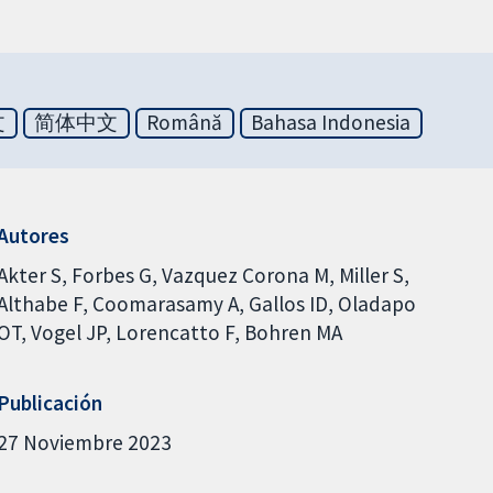
文
简体中文
Română
Bahasa Indonesia
Autores
Akter S
Forbes G
Vazquez Corona M
Miller S
Althabe F
Coomarasamy A
Gallos ID
Oladapo
OT
Vogel JP
Lorencatto F
Bohren MA
Publicación
27 Noviembre 2023