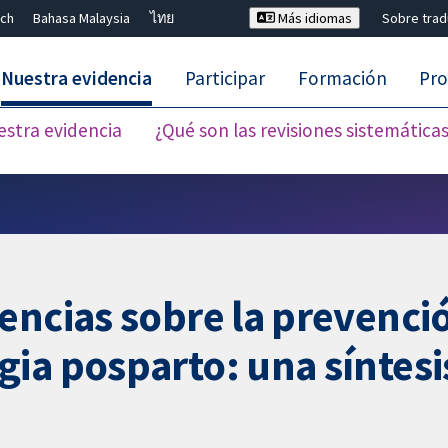
ch
Bahasa Malaysia
ไทย
Más idiomas
Sobre tra
Nuestra evidencia
Participar
Formación
Pro
estra evidencia
¿Qué son las revisiones sistemática
Cerrar búsqueda ✖
encias sobre la prevenció
ia posparto: una síntesi