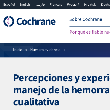
Español
English
فارسی
Français
Русский
Hrvatski
Deuts
繁體中文
简体中文
Sobre Cochrane
Por qué es fiable nu
Filtros
Inicio
Nuestra evidencia
Percepciones y experi
manejo de la hemorrag
cualitativa